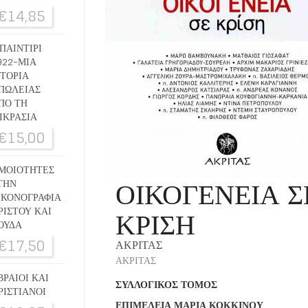
€
14,85
ΠΑΙΝΤΙΡΙ
922-ΜΙΑ
ΣΤΟΡΙΑ
ΠΩΛΕΙΑΣ
ΠΟ ΤΗ
ΙΚΡΑΣΙΑ
€
15,00
ΜΟΙΟΤΗΤΕΣ
ΟΙΚΟΓΕΝΕΙΑ Σ
ΤΗΝ
ΙΚΟΝΟΓΡΑΦΙΑ
ΚΡΙΣΗ
ΡΙΣΤΟΥ ΚΑΙ
ΟΥΔΑ
€
17,50
ΑΚΡΙΤΑΣ
ΑΚΡΙΤΑΣ
ΒΡΑΙΟΙ ΚΑΙ
ΣΥΛΛΟΓΙΚΟΣ ΤΟΜΟΣ
ΡΙΣΤΙΑΝΟΙ
ΕΠΙΜΕΛΕΙΑ
ΜΑΡΙΑ ΚΟΚΚΙΝΟΥ