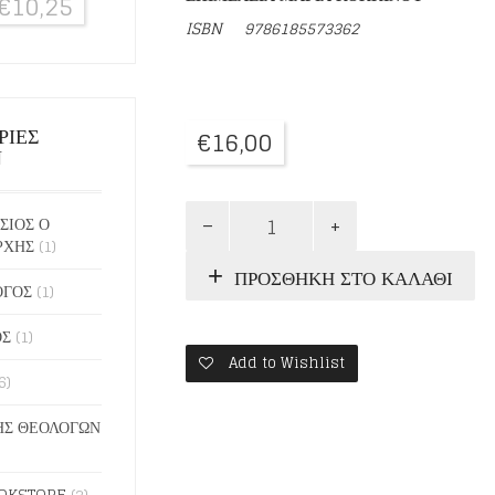
€
10,25
ISBN
9786185573362
ΡΙΕΣ
€
16,00
Ν
ΟΙΚΟΓΕΝΕΙΑ
ΣΙΟΣ Ο
ΣΕ
ΡΧΗΣ
(1)
ΚΡΙΣΗ
ΠΡΟΣΘΉΚΗ ΣΤΟ ΚΑΛΆΘΙ
ποσότητα
ΟΓΟΣ
(1)
ΟΣ
(1)
Add to Wishlist
6)
Σ ΘΕΟΛΟΓΩΝ
OKSTORE
(2)