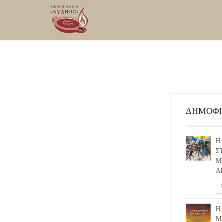
ΔΗΜΟΦ
Η
Σ
Μ
Α
Η
Μ