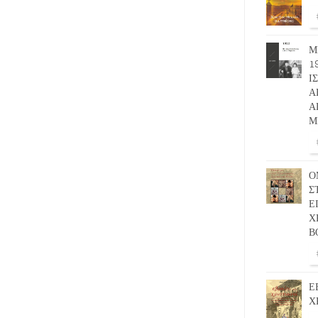
Μ
1
Ι
Α
Α
Μ
Ο
Σ
Ε
Χ
Β
Ε
Χ