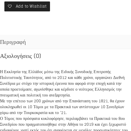
ΕΠΑΝΑΣΤΑΣΕΩΣ.
Add to Wishlist
ΟΜΟΨΥΧΙΑ
ΚΑΙ
ΔΙΧΟΝΟΙΑ
ΚΑΤΑ
ΤΗΝ
Περιγραφή
ΕΠΑΝΑΣΤΑΣΗ
ΠΡΑΚΤΙΚΑ
Η'
Αξιολογήσεις (0)
ΣΥΝΕΔΡΙΟΥ
ποσότητα
Η Εκκλησία της Ελλάδος μέσω της Ειδικής Συνοδικής Επιτροπής
Πολιτιστικής Ταυτότητος, από το 2012 και κάθε χρόνο, οργανώνει Διεθνή
Συνέδρια με στόχο την ιστορική έρευνα που αφορά στην εποχή κατά την
οποία προετοίμασε, αγωνίσθηκε και κέρδισε ο νεότερος Ελληνισμός την
πνευματική και πολιτική του ανεξαρτησία.
Με την επέτειο των 200 χρόνων από την Επανάσταση του 1821, θα έχουν
ολοκληρωθεί οι 10 Τόμοι με τα Πρακτικά των αντίστοιχων 10 Συνεδρίων
γύρω από την Τουρκοκρατία και το ’21.
Ο Τόμος που πρόσφατα κυκλοφόρησε, περιλαμβάνει τα Πρακτικά του 8ου
Συνεδρίου που πραγματοποιήθηκε στην Αθήνα το 2019 και έχει ξεχωριστό
ενδιαφέρον, γιατί εκτός του ότι αναφέρεται σε μεγάλες προσωπικότητες του