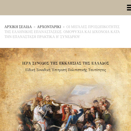
Toggle Me
ΑΡΧΙΚΉ ΣΕΛΊΔΑ
»
ΑΡΧΟΝΤΑΡΙΚΙ
»
ΟΙ ΜΕΓΑΛΕΣ ΠΡΟΣΩΠΙΚΟΤΗΤΕΣ
ΤΗΣ ΕΛΛΗΝΙΚΗΣ ΕΠΑΝΑΣΤΑΣΕΩΣ. ΟΜΟΨΥΧΙΑ ΚΑΙ ΔΙΧΟΝΟΙΑ ΚΑΤΑ
ΤΗΝ ΕΠΑΝΑΣΤΑΣΗ ΠΡΑΚΤΙΚΑ Η’ ΣΥΝΕΔΡΙΟΥ
+