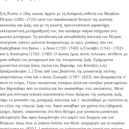
Στη Ρωσία, ο 18ος αιώνας άρχισε με τη δυναμική επίθεση του Μεγάλου
Πέτρου (1682-1725) κατά των παραδοσιακών θεσμών της ρωσικής
κοινωνίας και ζωής, και με τη γνωστή, προτεσταντικού χαρακτήρα,
εκκλησιαστική μεταρρύθμισή του, που κατάφερε καίρια πλήγματα στο
ρωσικό μοναχισμό. Τη φιλοδυτική και αντορθόδοξη πολιτική του Πέτρου
συνέχισαν, κάποτε μάλιστα δυναμικότερα, οι τρεις γυναίκες που τον
διαδέχθηκαν στο θρόνο – η Άννα (1730-1740), η Ελισάβετ (1741-1762)
και η Αικατερίνη (1762-1796). Ο αιώνας όμως αυτός τελείωσε, αντίθετα, με
μιαν άνθηση του μοναχισμού και της πνευματικής ζωής. Ερημωμένα
μοναστικά κέντρα (όπως εκείνα του Βαρλαάμ, του Κόνεβιτς κ.ά.)
ξαναζωντάνεψαν. […] Ένας από τους βλαστούς της μοναστικής εκείνης
αναγεννήσεως είναι και ο όσιος Ζωσιμάς (1767-1833), που βιογραφείται σ’
αυτό το τεύχος. Γόνος οικογένειας ευπόρων αλλά και ευσεβών γαιοκτημόνων,
δεν θαμπώθηκε από τα πλούτη και δεν αναπαύθηκε στις απολαύσεις. Μετά
από μια σύντομη νεανική περιπλάνηση στους δρόμους της κοσμικής ζωής,
πήρε το μονοπάτι της μοναχικής πολιτείας και τ’ ακολούθησε με συνέπεια ως
το τέλος της επίγειας ζωής του. Αφού ασκήθηκε για χρόνια στη σιβηριανή
έρημο, ίδρυσε, υπακούοντας στο θείο θέλημα, μια γυναικεία μοναστική
αδελφότητα. Και αφού δοκιμάστηκε στο καμίνι των διωγμών και των
θλίψεων, όπως όλοι οι γνήσιοι δούλοι του Θεού, αναχώρησε για τα ουράνια
σκηνώματα το 1833 […] αφήνοντας με εμπιστοσύνη τη λογική του ποίμνη