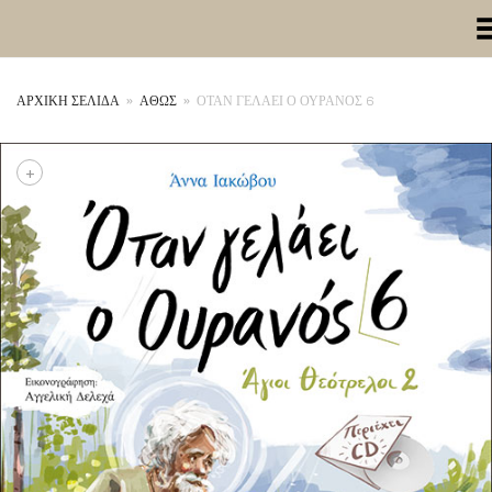
Toggle Me
ΑΡΧΙΚΉ ΣΕΛΊΔΑ
»
ΑΘΩΣ
»
ΟΤΑΝ ΓΕΛΑΕΙ Ο ΟΥΡΑΝΟΣ 6
+