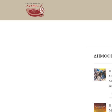
ΔΗΜΟΦ
Η
Σ
Μ
Α
Η
Μ