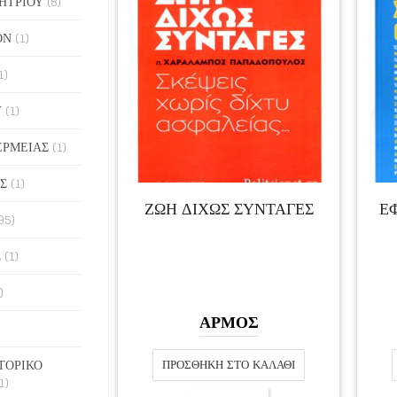
ΗΤΡΙΟΥ
(8)
ΟΝ
(1)
1)
Υ
(1)
ΕΡΜΕΙΑΣ
(1)
Σ
(1)
ΖΩΗ ΔΙΧΩΣ ΣΥΝΤΑΓΕΣ
Ε
95)
Σ
(1)
)
ΑΡΜΟΣ
ΤΟΡΙΚΟ
ΠΡΟΣΘΉΚΗ ΣΤΟ ΚΑΛΆΘΙ
1)