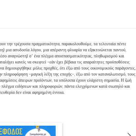
ζουν την τρέχουσα πραγματικότητα, παρακολουθούμε, τα τελευταία πέντε
η) μια ασυδοσία λόγου, μια απέραντη φλυαρία να εξακτινώνεται παντού,
μέσο αναγνώστη) σ’ ένα πλέγμα αποσπασματικότητας, πληθωρισμού και
ταλήγει κανείς να σκεφτεί -εάν έχει βέβαια τις απαραίτητες προϋποθέσεις
να δημιουργήθηκε μόλις προχθές, ότι έξω από τους οικονομικούς παράγοντες,
την πληροφόρηση -μαγική λέξη της εποχής-, έξω από τον καταναλωτισμό, τους
αφημίσεις άπειρων προϊόντων, τα υπόλοιπα έχουν ελάχιστη σημασία. Η ζωή
νο πλέγμα ειδήσεων και πληροφοριών, πάντα ελεγχόμενων κατά σιωπηλό και
λευθερία δεν είναι αφηρημένη έννοια.