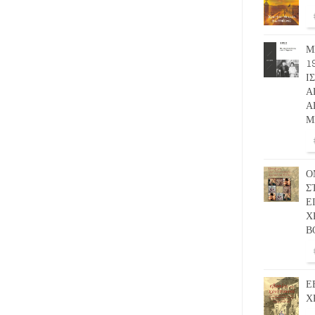
Μ
1
Ι
Α
Α
Μ
Ο
Σ
Ε
Χ
Β
Ε
Χ