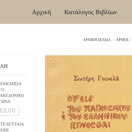
Αρχική
Κατάλογος Βιβλίων
ΑΡΧΙΚΉ ΣΕΛΊΔΑ
»
ΑΡΜΟΣ
+
ΙΛΗ
 ΕΚΚΛΗΣΙΑ
ΤΟ
ΑΚΕΔΟΝΙΚΟ
ΓΩΝΑ
€
8,00
 ΤΕΛΕΥΤΑΙΑ
ΑΧΗ