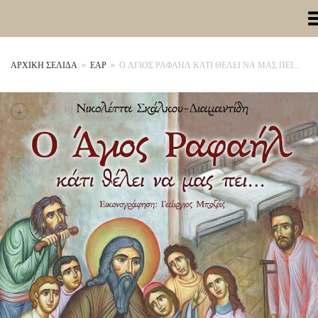
Toggle Me
ΑΡΧΙΚΉ ΣΕΛΊΔΑ
»
ΕΑΡ
»
Ο ΑΓΙΟΣ ΡΑΦΑΗΛ ΚΑΤΙ ΘΕΛΕΙ ΝΑ ΜΑΣ ΠΕΙ…
+