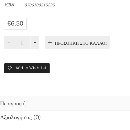
ISBN
9786188315235
€
6,50
Ο
ΠΡΟΣΘΉΚΗ ΣΤΟ ΚΑΛΆΘΙ
ΑΓΙΟΣ
ΡΑΦΑΗΛ
ΚΑΤΙ
ΘΕΛΕΙ
ΝΑ
Add to Wishlist
ΜΑΣ
ΠΕΙ…
ποσότητα
Περιγραφή
Αξιολογήσεις (0)