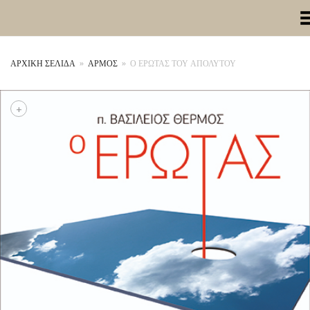
Toggle Me
ΑΡΧΙΚΉ ΣΕΛΊΔΑ
»
ΑΡΜΟΣ
»
Ο ΕΡΩΤΑΣ ΤΟΥ ΑΠΟΛΥΤΟΥ
+