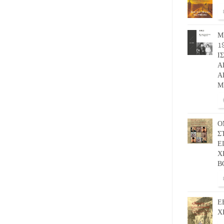
Μ
1
Ι
Α
Α
Μ
Ο
Σ
Ε
Χ
Β
Ε
Χ