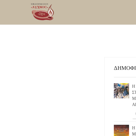
ΔΗΜΟΦ
Η
Σ
Μ
Α
Η
Μ