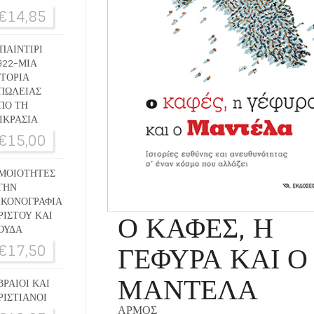
€
14,85
ΠΑΙΝΤΙΡΙ
922-ΜΙΑ
ΣΤΟΡΙΑ
ΠΩΛΕΙΑΣ
ΠΟ ΤΗ
ΙΚΡΑΣΙΑ
€
15,00
ΜΟΙΟΤΗΤΕΣ
ΤΗΝ
ΙΚΟΝΟΓΡΑΦΙΑ
Ο ΚΑΦΕΣ, Η
ΡΙΣΤΟΥ ΚΑΙ
ΟΥΔΑ
ΓΕΦΥΡΑ ΚΑΙ Ο
€
17,50
ΜΑΝΤΕΛΑ
ΒΡΑΙΟΙ ΚΑΙ
ΡΙΣΤΙΑΝΟΙ
ΑΡΜΟΣ