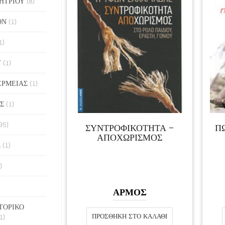
ΗΤΡΙΟΥ
(8)
ΟΝ
(1)
1)
Υ
(1)
ΕΡΜΕΙΑΣ
(1)
Σ
(1)
95)
ΣΥΝΤΡΟΦΙΚΟΤΗΤΑ –
Π
ΑΠΟΧΩΡΙΣΜΟΣ
Σ
(1)
)
ΑΡΜΟΣ
ΤΟΡΙΚΟ
1)
ΠΡΟΣΘΉΚΗ ΣΤΟ ΚΑΛΆΘΙ