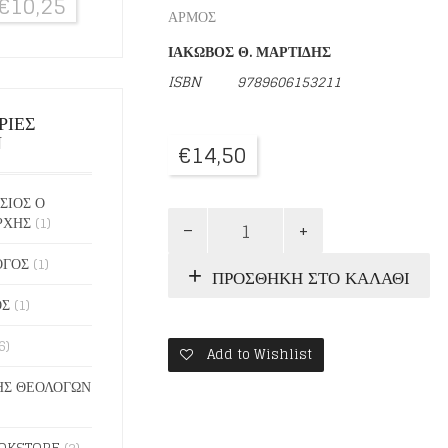
€
10,25
ΑΡΜΟΣ
ΙΑΚΩΒΟΣ Θ. ΜΑΡΤΙΔΗΣ
ISBN
9789606153211
ΡΙΕΣ
Ν
€
14,50
ΣΙΟΣ Ο
Ο
ΡΧΗΣ
(1)
ΚΑΦΕΣ,
Η
ΟΓΟΣ
(1)
ΠΡΟΣΘΉΚΗ ΣΤΟ ΚΑΛΆΘΙ
ΓΕΦΥΡΑ
ΚΑΙ
ΟΣ
(1)
Ο
ΜΑΝΤΕΛΑ
6)
Add to Wishlist
ποσότητα
Σ ΘΕΟΛΟΓΩΝ
OKSTORE
(2)