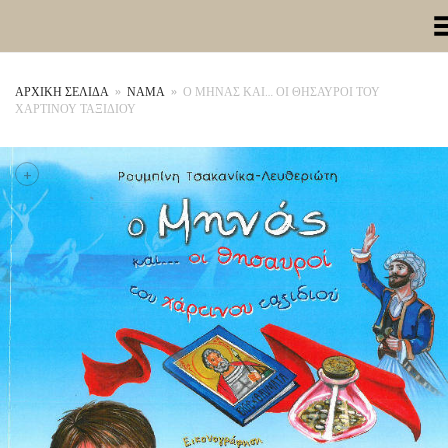
Toggle Me
ΑΡΧΙΚΉ ΣΕΛΊΔΑ
»
ΝΑΜΑ
»
Ο ΜΗΝΑΣ ΚΑΙ… ΟΙ ΘΗΣΑΥΡΟΙ ΤΟΥ
ΧΑΡΤΙΝΟΥ ΤΑΞΙΔΙΟΥ
+