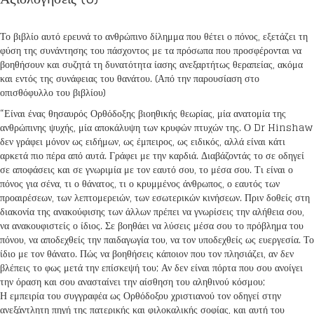
Το βιβλίο αυτό ερευνά το ανθρώπινο δίλημμα που θέτει ο πόνος, εξετάζει τη
φύση της συνάντησης του πάσχοντος με τα πρόσωπα που προσφέρονται να
βοηθήσουν και συζητά τη δυνατότητα ίασης ανεξαρτήτως θεραπείας, ακόμα
και εντός της συνάφειας του θανάτου. (Από την παρουσίαση στο
οπισθόφυλλο του βιβλίου)
“Είναι ένας θησαυρός Ορθόδοξης βιοηθικής θεωρίας, μία ανατομία της
ανθρώπινης ψυχής, μία αποκάλυψη των κρυφών πτυχών της. Ο Dr Hinshaw
δεν γράφει μόνον ως ειδήμων, ως έμπειρος, ως ειδικός, αλλά είναι κάτι
αρκετά πιο πέρα από αυτά. Γράφει με την καρδιά. Διαβάζοντάς το σε οδηγεί
σε αποφάσεις και σε γνωριμία με τον εαυτό σου, το μέσα σου. Τι είναι ο
πόνος για σένα, τι ο θάνατος, τι ο κρυμμένος άνθρωπος, ο εαυτός των
προαιρέσεων, των λεπτομερειών, των εσωτερικών κινήσεων. Πριν δοθείς στη
διακονία της ανακούφισης των άλλων πρέπει να γνωρίσεις την αλήθεια σου,
να ανακουφιστείς ο ίδιος. Σε βοηθάει να λύσεις μέσα σου το πρόβλημα του
πόνου, να αποδεχθείς την παιδαγωγία του, να τον υποδεχθείς ως ευεργεσία. Το
ίδιο με τον θάνατο. Πώς να βοηθήσεις κάποιον που τον πλησιάζει, αν δεν
βλέπεις το φως μετά την επίσκεψή του; Αν δεν είναι πόρτα που σου ανοίγει
την όραση και σου ανασταίνει την αίσθηση του αληθινού κόσμου;
Η εμπειρία του συγγραφέα ως Ορθόδοξου χριστιανού τον οδηγεί στην
ανεξάντλητη πηγή της πατερικής και φιλοκαλικής σοφίας, και αυτή του