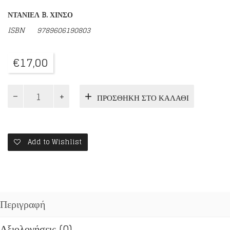
ΝΤΑΝΙΕΛ B. ΧΙΝΣΟ
ISBN
9789606190803
€
17,00
Ο
ΠΡΟΣΘΉΚΗ ΣΤΟ ΚΑΛΆΘΙ
ΟΛΙΚΟΣ
ΠΟΝΟΣ
ΚΑΙ
Η
ΦΥΣΗ
Add to Wishlist
ΤΗΣ
ΙΑΣΗΣ
ποσότητα
Περιγραφή
Αξιολογήσεις (0)