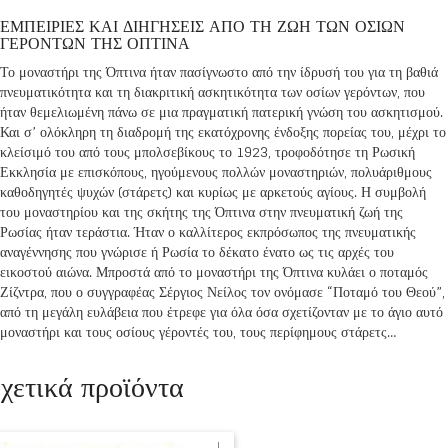
ΕΜΠΕΙΡΙΕΣ ΚΑΙ ΔΙΗΓΗΣΕΙΣ ΑΠΟ ΤΗ ΖΩΗ ΤΩΝ ΟΣΙΩΝ
ΓΕΡΟΝΤΩΝ ΤΗΣ ΟΠΤΙΝΑ
Το μοναστήρι της Όπτινα ήταν πασίγνωστο από την ίδρυσή του για τη βαθιά
πνευματικότητα και τη διακριτική ασκητικότητα των οσίων γερόντων, που
ήταν θεμελιωμένη πάνω σε μια πραγματική πατερική γνώση του ασκητισμού.
Και σ’ ολόκληρη τη διαδρομή της εκατόχρονης ένδοξης πορείας του, μέχρι το
κλείσιμό του από τους μπολσεβίκους το 1923, τροφοδότησε τη Ρωσική
Εκκλησία με επισκόπους, ηγούμενους πολλών μοναστηριών, πολυάριθμους
καθοδηγητές ψυχών (στάρετς) και κυρίως με αρκετούς αγίους. Η συμβολή
του μοναστηρίου και της σκήτης της Όπτινα στην πνευματική ζωή της
Ρωσίας ήταν τεράστια. Ήταν ο καλλίτερος εκπρόσωπος της πνευματικής
αναγέννησης που γνώρισε ή Ρωσία το δέκατο ένατο ως τις αρχές του
εικοστού αιώνα. Μπροστά από το μοναστήρι της Όπτινα κυλάει ο ποταμός
Ζίζντρα, που ο συγγραφέας Σέργιος Νείλος τον ονόμασε “Ποταμό του Θεού”,
από τη μεγάλη ευλάβεια που έτρεφε για όλα όσα σχετίζονταν με το άγιο αυτό
μοναστήρι και τους οσίους γέροντές του, τους περίφημους στάρετς…
χετικά προϊόντα