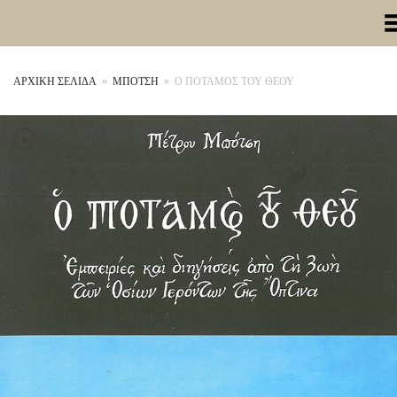
Toggle Me
ΑΡΧΙΚΉ ΣΕΛΊΔΑ
»
ΜΠΟΤΣΗ
»
Ο ΠΟΤΑΜΟΣ ΤΟΥ ΘΕΟΥ
+