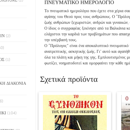
ΠΝΕΥΜΑΤΙΚΟ ΗΜΕΡΟΛΟΓΙΟ
Το πνευματικό ημερολόγιο που έχετε στα χέρια σας
αγάπης του Θεού προς τους ανθρώπους. Ο “Πρόλογ
ζωής ανθρώπων ξεχωριστών, ανδρών και γυναικών, ο
Ο ίδιος ο συγγραφέας ξεκίνησε από τα Βαλκάνια κ
ελάχιστοι την καρδιά των προβλημάτων που απασχ
ΙΝ
(2)
την υπέρβασή τους.
Ο “Πρόλογος” είναι ένα αποκαλυπτικό πνευματικό 
50)
ανατρεπτικής, ασκητικής ζωής. Γι’ αυτό και αγαπή
όλα τα πλάτη και μήκη της γης. Εμπλουτισμένος με
ΟΣ
(1)
φωτίζει, νοηματοδοτεί και ομορφαίνει την κάθε ημ
Σχετικά προϊόντα
ΚΗ ΔΙΑΚΟΝΙΑ
6)
ΙΚΙ
(104)