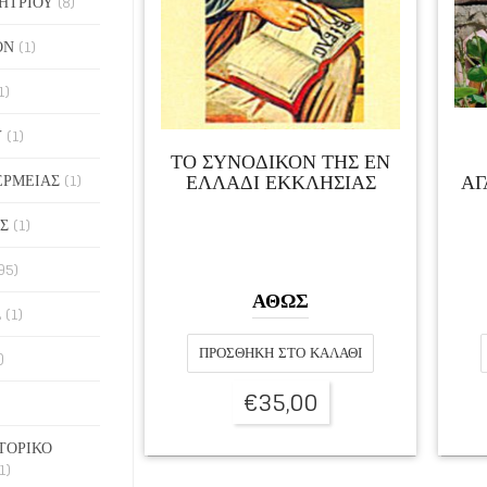
ΗΤΡΙΟΥ
(8)
ΟΝ
(1)
1)
Υ
(1)
ΤΟ ΣΥΝΟΔΙΚΟΝ ΤΗΣ ΕΝ
ΕΛΛΑΔΙ ΕΚΚΛΗΣΙΑΣ
ΑΓ
ΕΡΜΕΙΑΣ
(1)
Σ
(1)
95)
ΑΘΩΣ
Σ
(1)
ΠΡΟΣΘΉΚΗ ΣΤΟ ΚΑΛΆΘΙ
)
€
35,00
ΤΟΡΙΚΟ
1)