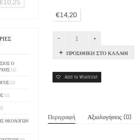
€
10,25
€
14,20
Ο
ΡΙΕΣ
ΠΡΟΛΟΓΟΣ
Ν
ΤΗΣ
ΠΡΟΣΘΉΚΗ ΣΤΟ ΚΑΛΆΘΙ
ΑΧΡΙΔΟΣ
1:
ΣΙΟΣ Ο
ΙΑΝΟΥΑΡΙΟΣ
ΡΧΗΣ
(1)
ποσότητα
Add to Wishlist
ΟΓΟΣ
(1)
ΟΣ
(1)
6)
Περιγραφή
Αξιολογήσεις (0)
Σ ΘΕΟΛΟΓΩΝ
OKSTORE
(2)