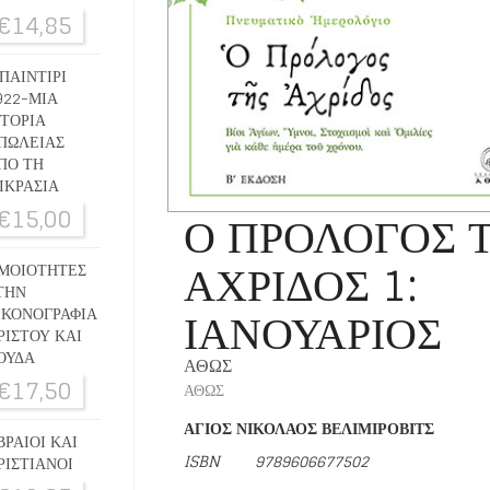
€
14,85
ΠΑΙΝΤΙΡΙ
922-ΜΙΑ
ΣΤΟΡΙΑ
ΠΩΛΕΙΑΣ
ΠΟ ΤΗ
ΙΚΡΑΣΙΑ
€
15,00
Ο ΠΡΟΛΟΓΟΣ 
ΑΧΡΙΔΟΣ 1:
ΜΟΙΟΤΗΤΕΣ
ΤΗΝ
ΙΑΝΟΥΑΡΙΟΣ
ΙΚΟΝΟΓΡΑΦΙΑ
ΡΙΣΤΟΥ ΚΑΙ
ΟΥΔΑ
ΑΘΩΣ
€
17,50
ΑΘΩΣ
ΑΓΙΟΣ ΝΙΚΟΛΑΟΣ ΒΕΛΙΜΙΡΟΒΙΤΣ
ΒΡΑΙΟΙ ΚΑΙ
ISBN
9789606677502
ΡΙΣΤΙΑΝΟΙ