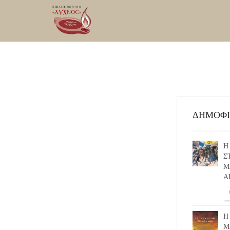
ΔΗΜΟΦ
Η
Σ
Μ
Α
Η
Μ