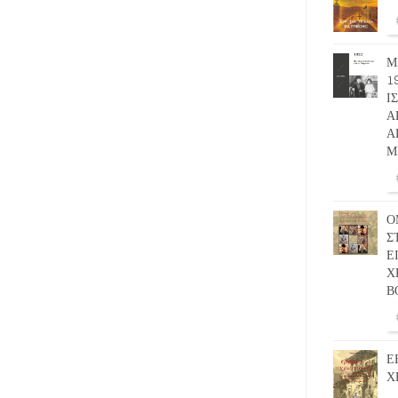
Μ
1
Ι
Α
Α
Μ
Ο
Σ
Ε
Χ
Β
Ε
Χ