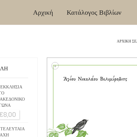
Αρχική
Κατάλογος Βιβλίων
ΑΡΧΙΚΉ ΣΕ
+
ΙΛΗ
 ΕΚΚΛΗΣΙΑ
ΤΟ
ΑΚΕΔΟΝΙΚΟ
ΓΩΝΑ
€
8,00
 ΤΕΛΕΥΤΑΙΑ
ΑΧΗ