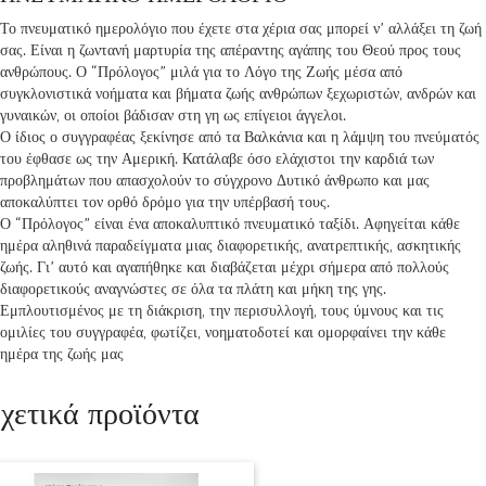
Το πνευματικό ημερολόγιο που έχετε στα χέρια σας μπορεί ν’ αλλάξει τη ζωή
σας. Είναι η ζωντανή μαρτυρία της απέραντης αγάπης του Θεού προς τους
ανθρώπους. Ο “Πρόλογος” μιλά για το Λόγο της Ζωής μέσα από
συγκλονιστικά νοήματα και βήματα ζωής ανθρώπων ξεχωριστών, ανδρών και
γυναικών, οι οποίοι βάδισαν στη γη ως επίγειοι άγγελοι.
Ο ίδιος ο συγγραφέας ξεκίνησε από τα Βαλκάνια και η λάμψη του πνεύματός
του έφθασε ως την Αμερική. Κατάλαβε όσο ελάχιστοι την καρδιά των
προβλημάτων που απασχολούν το σύγχρονο Δυτικό άνθρωπο και μας
αποκαλύπτει τον ορθό δρόμο για την υπέρβασή τους.
Ο “Πρόλογος” είναι ένα αποκαλυπτικό πνευματικό ταξίδι. Αφηγείται κάθε
ημέρα αληθινά παραδείγματα μιας διαφορετικής, ανατρεπτικής, ασκητικής
ζωής. Γι’ αυτό και αγαπήθηκε και διαβάζεται μέχρι σήμερα από πολλούς
διαφορετικούς αναγνώστες σε όλα τα πλάτη και μήκη της γης.
Εμπλουτισμένος με τη διάκριση, την περισυλλογή, τους ύμνους και τις
ομιλίες του συγγραφέα, φωτίζει, νοηματοδοτεί και ομορφαίνει την κάθε
ημέρα της ζωής μας
χετικά προϊόντα