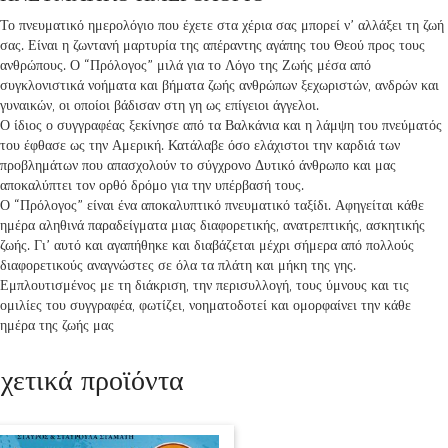
Το πνευματικό ημερολόγιο που έχετε στα χέρια σας μπορεί ν’ αλλάξει τη ζωή
σας. Είναι η ζωντανή μαρτυρία της απέραντης αγάπης του Θεού προς τους
ανθρώπους. Ο “Πρόλογος” μιλά για το Λόγο της Ζωής μέσα από
συγκλονιστικά νοήματα και βήματα ζωής ανθρώπων ξεχωριστών, ανδρών και
γυναικών, οι οποίοι βάδισαν στη γη ως επίγειοι άγγελοι.
Ο ίδιος ο συγγραφέας ξεκίνησε από τα Βαλκάνια και η λάμψη του πνεύματός
του έφθασε ως την Αμερική. Κατάλαβε όσο ελάχιστοι την καρδιά των
προβλημάτων που απασχολούν το σύγχρονο Δυτικό άνθρωπο και μας
αποκαλύπτει τον ορθό δρόμο για την υπέρβασή τους.
Ο “Πρόλογος” είναι ένα αποκαλυπτικό πνευματικό ταξίδι. Αφηγείται κάθε
ημέρα αληθινά παραδείγματα μιας διαφορετικής, ανατρεπτικής, ασκητικής
ζωής. Γι’ αυτό και αγαπήθηκε και διαβάζεται μέχρι σήμερα από πολλούς
διαφορετικούς αναγνώστες σε όλα τα πλάτη και μήκη της γης.
Εμπλουτισμένος με τη διάκριση, την περισυλλογή, τους ύμνους και τις
ομιλίες του συγγραφέα, φωτίζει, νοηματοδοτεί και ομορφαίνει την κάθε
ημέρα της ζωής μας
χετικά προϊόντα