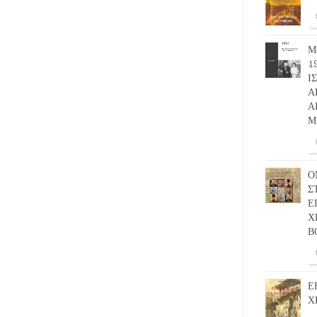
Μ
1
Ι
Α
Α
Μ
Ο
Σ
Ε
Χ
Β
Ε
Χ