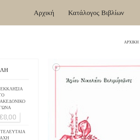
Αρχική
Κατάλογος Βιβλίων
ΑΡΧΙΚΉ 
+
ΙΛΗ
 ΕΚΚΛΗΣΙΑ
ΤΟ
ΑΚΕΔΟΝΙΚΟ
ΓΩΝΑ
€
8,00
 ΤΕΛΕΥΤΑΙΑ
ΑΧΗ