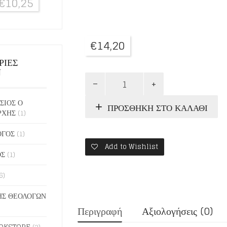
€
10,25
€
14,20
ΡΙΕΣ
Ν
Ο
ΠΡΟΛΟΓΟΣ
ΤΗΣ
ΣΙΟΣ Ο
ΠΡΟΣΘΉΚΗ ΣΤΟ ΚΑΛΆΘΙ
ΑΧΡΙΔΟΣ
ΡΧΗΣ
(1)
4:
ΑΠΡΙΛΙΟΣ
ΟΓΟΣ
(1)
ποσότητα
Add to Wishlist
ΟΣ
(1)
6)
Σ ΘΕΟΛΟΓΩΝ
Περιγραφή
Αξιολογήσεις (0)
OKSTORE
(2)