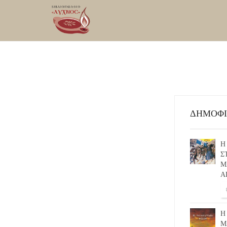
ΔΗΜΟΦ
Η
Σ
Μ
Α
Η
Μ