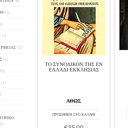
ΗΤΡΙΟΥ
(8)
ΟΝ
(1)
1)
Υ
(1)
ΕΡΜΕΙΑΣ
(1)
Σ
(1)
ΤΟ ΣΥΝΟΔΙΚΟΝ ΤΗΣ ΕΝ
ΕΛΛΑΔΙ ΕΚΚΛΗΣΙΑΣ
95)
Σ
(1)
)
ΑΘΩΣ
ΠΡΟΣΘΉΚΗ ΣΤΟ ΚΑΛΆΘΙ
ΤΟΡΙΚΟ
1)
€
35,00