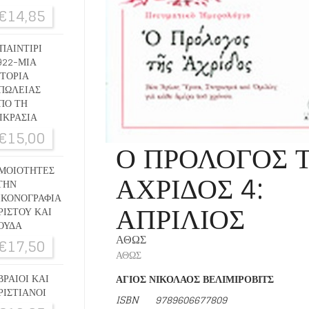
€
14,85
ΠΑΙΝΤΙΡΙ
922-ΜΙΑ
ΣΤΟΡΙΑ
ΠΩΛΕΙΑΣ
ΠΟ ΤΗ
ΙΚΡΑΣΙΑ
€
15,00
Ο ΠΡΟΛΟΓΟΣ 
ΜΟΙΟΤΗΤΕΣ
ΑΧΡΙΔΟΣ 4:
ΤΗΝ
ΙΚΟΝΟΓΡΑΦΙΑ
ΑΠΡΙΛΙΟΣ
ΡΙΣΤΟΥ ΚΑΙ
ΟΥΔΑ
ΑΘΩΣ
€
17,50
ΑΘΩΣ
ΒΡΑΙΟΙ ΚΑΙ
ΑΓΙΟΣ ΝΙΚΟΛΑΟΣ ΒΕΛΙΜΙΡΟΒΙΤΣ
ΡΙΣΤΙΑΝΟΙ
ISBN
9789606677809