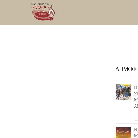
ΔΗΜΟΦ
Η
Σ
Μ
Α
Η
Μ