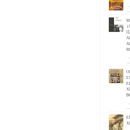
Μ
1
Ι
Α
Α
Μ
Ο
Σ
Ε
Χ
Β
Ε
Χ