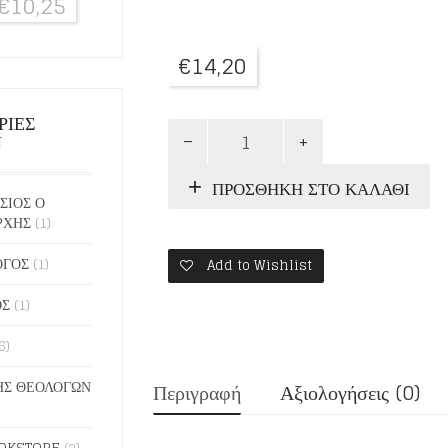
€
10,25
€
14,20
ΡΙΕΣ
Ο
Ν
ΠΡΟΛΟΓΟΣ
ΤΗΣ
ΠΡΟΣΘΉΚΗ ΣΤΟ ΚΑΛΆΘΙ
ΑΧΡΙΔΟΣ
ΣΙΟΣ Ο
6:
ΡΧΗΣ
(1)
ΙΟΥΝΙΟΣ
ποσότητα
ΟΓΟΣ
(1)
Add to Wishlist
ΟΣ
(1)
6)
Σ ΘΕΟΛΟΓΩΝ
Περιγραφή
Αξιολογήσεις (0)
OKSTORE
(2)