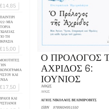
€
14,85
ΠΑΙΝΤΙΡΙ
922-ΜΙΑ
ΣΤΟΡΙΑ
ΠΩΛΕΙΑΣ
ΠΟ ΤΗ
ΙΚΡΑΣΙΑ
€
15,00
Ο ΠΡΟΛΟΓΟΣ 
ΜΟΙΟΤΗΤΕΣ
ΑΧΡΙΔΟΣ 6:
ΤΗΝ
ΙΚΟΝΟΓΡΑΦΙΑ
ΙΟΥΝΙΟΣ
ΡΙΣΤΟΥ ΚΑΙ
ΟΥΔΑ
€
17,50
ΑΘΩΣ
ΑΘΩΣ
ΒΡΑΙΟΙ ΚΑΙ
ΑΓΙΟΣ ΝΙΚΟΛΑΟΣ ΒΕΛΙΜΙΡΟΒΙΤΣ
ΡΙΣΤΙΑΝΟΙ
ISBN
9789604951550