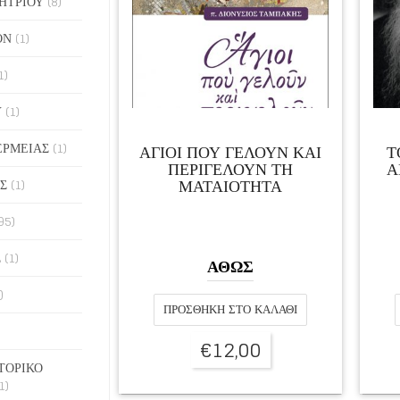
ΗΤΡΙΟΥ
(8)
ΟΝ
(1)
1)
Υ
(1)
ΕΡΜΕΙΑΣ
(1)
ΑΓΙΟΙ ΠΟΥ ΓΕΛΟΥΝ ΚΑΙ
Τ
ΠΕΡΙΓΕΛΟΥΝ ΤΗ
Α
ΜΑΤΑΙΟΤΗΤΑ
Σ
(1)
95)
Σ
(1)
ΑΘΩΣ
)
ΠΡΟΣΘΉΚΗ ΣΤΟ ΚΑΛΆΘΙ
€
12,00
ΤΟΡΙΚΟ
1)