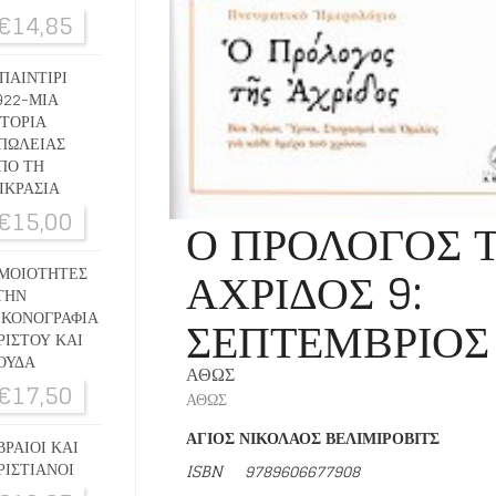
€
14,85
ΠΑΙΝΤΙΡΙ
922-ΜΙΑ
ΣΤΟΡΙΑ
ΠΩΛΕΙΑΣ
ΠΟ ΤΗ
ΙΚΡΑΣΙΑ
€
15,00
Ο ΠΡΟΛΟΓΟΣ 
ΑΧΡΙΔΟΣ 9:
ΜΟΙΟΤΗΤΕΣ
ΤΗΝ
ΣΕΠΤΕΜΒΡΙΟΣ
ΙΚΟΝΟΓΡΑΦΙΑ
ΡΙΣΤΟΥ ΚΑΙ
ΟΥΔΑ
ΑΘΩΣ
€
17,50
ΑΘΩΣ
ΑΓΙΟΣ ΝΙΚΟΛΑΟΣ ΒΕΛΙΜΙΡΟΒΙΤΣ
ΒΡΑΙΟΙ ΚΑΙ
ΡΙΣΤΙΑΝΟΙ
ISBN
9789606677908