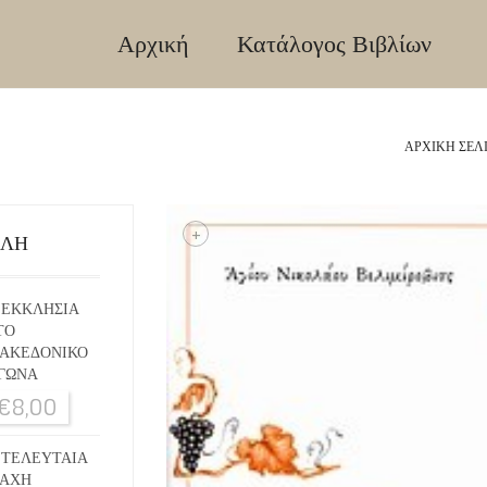
Αρχική
Κατάλογος Βιβλίων
ΑΡΧΙΚΉ ΣΕΛ
+
ΙΛΗ
 ΕΚΚΛΗΣΙΑ
ΤΟ
ΑΚΕΔΟΝΙΚΟ
ΓΩΝΑ
€
8,00
 ΤΕΛΕΥΤΑΙΑ
ΑΧΗ