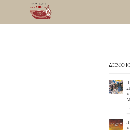
ΔΗΜΟΦ
Η
Σ
Μ
Α
Η
Μ