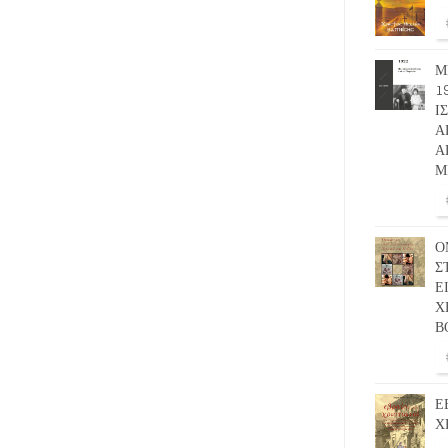
Μ
1
Ι
Α
Α
Μ
Ο
Σ
Ε
Χ
Β
Ε
Χ