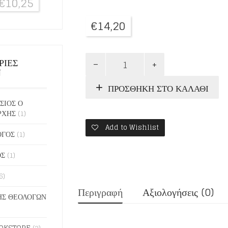
€
10,25
€
14,20
Ο
ΡΙΕΣ
ΠΡΟΛΟΓΟΣ
Ν
ΤΗΣ
ΠΡΟΣΘΉΚΗ ΣΤΟ ΚΑΛΆΘΙ
ΑΧΡΙΔΟΣ
9:
ΣΙΟΣ Ο
ΣΕΠΤΕΜΒΡΙΟΣ
ΡΧΗΣ
(1)
ποσότητα
Add to Wishlist
ΟΓΟΣ
(1)
ΟΣ
(1)
6)
Περιγραφή
Αξιολογήσεις (0)
Σ ΘΕΟΛΟΓΩΝ
OKSTORE
(2)