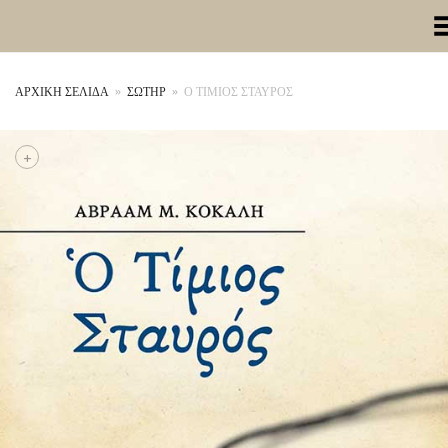
Toggle Me
ΑΡΧΙΚΉ ΣΕΛΊΔΑ
»
ΣΩΤΗΡ
»
Ο ΤΙΜΙΟΣ ΣΤΑΥΡΟΣ
+