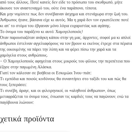
από τους άλλους. Ποτέ κανείς δεν είδε το πρόσωπο του σκυθρωπό, μήτε
άκουσε τον αναστεναγμό του, ούτε ένα παράπονο, τίποτα.
Και μην νομίσετε πως δεν συνέβαιναν άσχημα και στενάχωρα στην ζωή του.
Άνθρωπος ήτανε, βάσανα είχε κι αυτός. Μα η χαρά δεν τον εγκατέλειπε ποτέ
κι απ’ το στόμα του έβγαιναν μόνο λόγια ευχαριστίας και αγάπης.
Το όνομα του παράξενο κι αυτό: Χαμογελοποιός!
Όταν παρουσιαζόταν ανάγκη κάπου στην γη μας, άρχοντες, σοφοί μα κι απλοί
άνθρωποι έστελναν αγγελιαφόρους να τον βρουν κι εκείνος έτρεχε στα πέρατα
της οικουμένης να πάρει την λύπη και να φέρει πίσω την χαρά και τα
χαμόγελα στους ανθρώπους.
– Ο Χαμογελοποιός αφηγείται στους μικρούς του φίλους την περιπέτεια που
έζησε στην παγωμένη Αλάσκα.
Γιατί τον κάλεσαν σε βοήθεια οι Εσκιμώοι Ίνου-πιάτ;
Τι εμπόδια και ποιούς κινδύνους θα συναντήσει στο ταξίδι του και πώς θα
τους ξεπεράσει;
Τι συνέβη, άραγε, και οι φιλειρηνικοί, οι «αληθινοί άνθρωποι», όπως
μεταφράζεται το όνομα τους, ένιωσαν τις καρδιές τους να παγώνουν, ενώ τα
παγόβουνα λιώνουν;
χετικά προϊόντα