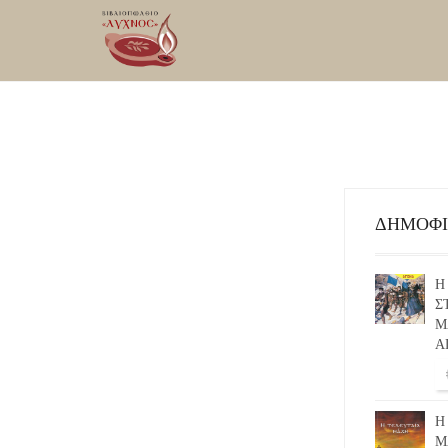
ΔΗΜΟΦ
Η
Σ
Μ
Α
Η
Μ