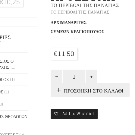
€
10,25
ΤΟ ΠΕΡΙΒΟΛΙ ΤΗΣ ΠΑΝΑΓΙΑΣ
ΤΟ ΠΕΡΙΒΟΛΙ ΤΗΣ ΠΑΝΑΓΙΑΣ
ΑΡΧΙΜΑΝΔΡΙΤΗΣ
ΣΥΜΕΩΝ ΚΡΑΓΙΟΠΟΥΛΟΣ
ΡΙΕΣ
Ν
€
11,50
ΣΙΟΣ Ο
ΡΧΗΣ
(1)
ΠΑΘΗ,
ΠΑΘΗΜΑΤΑ
ΟΓΟΣ
(1)
ΚΑΙ
ΠΡΟΣΘΉΚΗ ΣΤΟ ΚΑΛΆΘΙ
ΝΟΕΡΑ
ΟΣ
(1)
ΠΡΟΣΕΥΧΗ
ποσότητα
6)
Add to Wishlist
Σ ΘΕΟΛΟΓΩΝ
OKSTORE
(2)