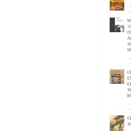
Μ
1
Ι
Α
Α
Μ
Ο
Σ
Ε
Χ
Β
Ε
Χ