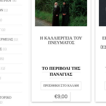
ΗΤΡΙΟΥ
(8)
ΟΝ
(1)
1)
Υ
(1)
Η ΚΑΛΛΙΕΡΓΕΙΑ ΤΟΥ
Ε
ΕΡΜΕΙΑΣ
(1)
ΠΝΕΥΜΑΤΟΣ
(Ε
Σ
(1)
95)
ΤΟ ΠΕΡΙΒΟΛΙ ΤΗΣ
Σ
(1)
ΠΑΝΑΓΙΑΣ
)
ΠΡΟΣΘΉΚΗ ΣΤΟ ΚΑΛΆΘΙ
€
9,00
ΤΟΡΙΚΟ
1)