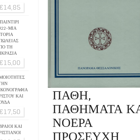
€
14,85
ΠΑΙΝΤΙΡΙ
922-ΜΙΑ
ΣΤΟΡΙΑ
ΠΩΛΕΙΑΣ
ΠΟ ΤΗ
ΙΚΡΑΣΙΑ
€
15,00
ΜΟΙΟΤΗΤΕΣ
ΤΗΝ
ΠΑΘΗ,
ΙΚΟΝΟΓΡΑΦΙΑ
ΡΙΣΤΟΥ ΚΑΙ
ΠΑΘΗΜΑΤΑ Κ
ΟΥΔΑ
€
17,50
ΝΟΕΡΑ
ΒΡΑΙΟΙ ΚΑΙ
ΠΡΟΣΕΥΧΗ
ΡΙΣΤΙΑΝΟΙ