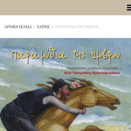
Toggle Me
ΑΡΧΙΚΉ ΣΕΛΊΔΑ
»
ΣΑΪΤΗΣ
»
ΠΑΡΑΜΥΘΙΑ ΤΗΣ ΙΜΒΡΟΥ
+