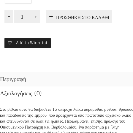
ΠΑΡΑΜΥΘΙΑ
ΠΡΟΣΘΉΚΗ ΣΤΟ ΚΑΛΆΘΙ
ΤΗΣ
ΙΜΒΡΟΥ
ποσότητα
Add to Wishlist
Περιγραφή
Αξιολογήσεις (0)
Στο βιβλίο αυτό θα διαβάσετε 15 υπέροχα λαϊκά παραμύθια, μύθους, θρύλους
και παραδόσεις της Ίμβρου, που προέρχονται από πρωτότυπο αρχειακό υλικό
και απευθύνονται σε όλες τις ηλικίες. Περιλαμβάνει, επίσης, πρόλογο του
Οικουμενικού Πατριάρχη κ.κ. Βαρθολομαίου, ένα παράρτημα με “λίγη
ιστορία για μικρούς και μεγάλους”, γλωσσάρι, χάρτη του νησιού) και