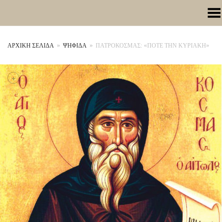
Toggle Menu
ΑΡΧΙΚΉ ΣΕΛΊΔΑ
»
ΨΗΦΙΔΑ
»
ΠΑΤΡΟΚΟΣΜΑΣ: «ΠΟΤΕ ΤΗΝ ΚΥΡΙΑΚΗ»
+