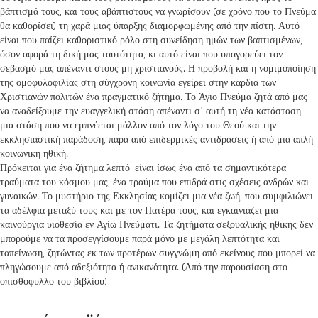
βάπτισμά τους, και τους αβάπτιστους να γνωρίσουν (σε χρόνο που το Πνεύμα
θα καθορίσει) τη χαρά μιας ύπαρξης διαμορφωμένης από την πίστη. Αυτό
είναι που παίζει καθοριστικό ρόλο στη συνείδηση ημών των βαπτισμένων,
όσον αφορά τη δική μας ταυτότητα, κι αυτό είναι που υπαγορεύει τον
σεβασμό μας απέναντι στους μη χριστιανούς. Η προβολή και η νομιμοποίηση
της ομοφυλοφιλίας στη σύγχρονη κοινωνία εγείρει στην καρδιά των
Χριστιανών πολιτών ένα πραγματικό ζήτημα. Το Άγιο Πνεύμα ζητά από μας
να αναδείξουμε την ευαγγελική στάση απέναντι σ’ αυτή τη νέα κατάσταση –
μια στάση που να εμπνέεται μάλλον από τον λόγο του Θεού και την
εκκλησιαστική παράδοση, παρά από επιδερμικές αντιδράσεις ή από μια απλή
κοινωνική ηθική.
Πρόκειται για ένα ζήτημα λεπτό, είναι ίσως ένα από τα σημαντικότερα
τραύματα του κόσμου μας, ένα τραύμα που επιδρά στις σχέσεις ανδρών και
γυναικών. Το μυστήριο της Εκκλησίας κομίζει μια νέα ζωή, που συμφιλιώνει
τα αδέλφια μεταξύ τους και με τον Πατέρα τους, και εγκαινιάζει μια
καινούργια υιοθεσία εν Αγίω Πνεύματι. Τα ζητήματα σεξουαλικής ηθικής δεν
μπορούμε να τα προσεγγίσουμε παρά μόνο με μεγάλη λεπτότητα και
ταπείνωση, ζητώντας εκ των προτέρων συγγνώμη από εκείνους που μπορεί να
πληγώσουμε από αδεξιότητα ή ανικανότητα. (Από την παρουσίαση στο
οπισθόφυλλο του βιβλίου)