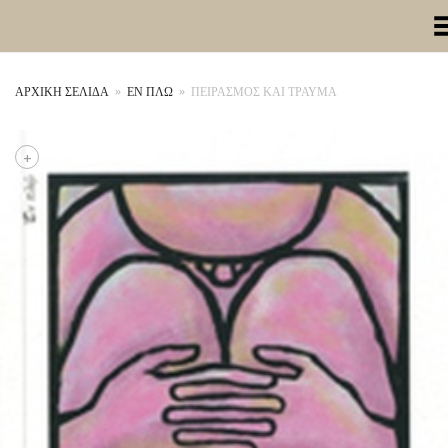
Toggle Me
ΑΡΧΙΚΉ ΣΕΛΊΔΑ
»
ΕΝ ΠΛΩ
»
ΠΕΙΡΑΣΜΟΣ ΚΑΙ ΤΡΑΥΜΑ
+