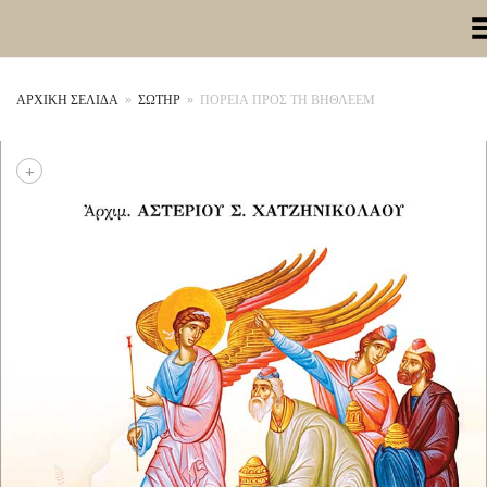
Toggle Me
ΑΡΧΙΚΉ ΣΕΛΊΔΑ
»
ΣΩΤΗΡ
»
ΠΟΡΕΙΑ ΠΡΟΣ ΤΗ ΒΗΘΛΕΕΜ
+