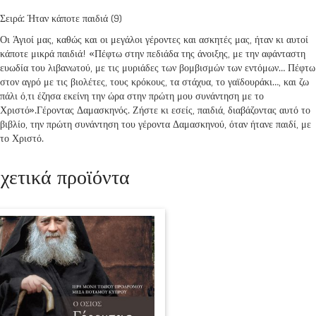
Σειρά: Ήταν κάποτε παιδιά (9)
Οι Άγιοί μας, καθώς και οι μεγάλοι γέροντες και ασκητές μας, ήταν κι αυτοί
κάποτε μικρά παιδιά! «Πέφτω στην πεδιάδα της άνοιξης, με την αφάνταστη
ευωδία του λιβανωτού, με τις μυριάδες των βομβισμών των εντόμων… Πέφτω
στον αγρό με τις βιολέτες, τους κρόκους, τα στάχυα, το γαϊδουράκι…, και ζω
πάλι ό,τι έζησα εκείνη την ώρα στην πρώτη μου συνάντηση με το
Χριστό».Γέροντας Δαμασκηνός. Ζήστε κι εσείς, παιδιά, διαβάζοντας αυτό το
βιβλίο, την πρώτη συνάντηση του γέροντα Δαμασκηνού, όταν ήτανε παιδί, με
το Χριστό.
χετικά προϊόντα