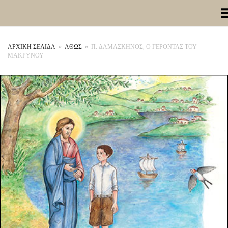
Toggle Me
ΑΡΧΙΚΉ ΣΕΛΊΔΑ
»
ΑΘΩΣ
»
Π. ΔΑΜΑΣΚΗΝΟΣ, Ο ΓΕΡΟΝΤΑΣ ΤΟΥ
ΜΑΚΡΥΝΟΥ
+