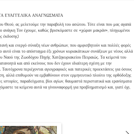
ΣΤΑ ΕΥΑΓΓΕΛΙΚΑ ΑΝΑΓΝΩΣΜΑΤΑ
υ Θεού, ας μελετούμε την παραβολή του ασώτου. Τότε είναι που μας αγαπά
ερο ανάγκη Τον έχουμε, καθώς βρισκόμαστε σε «χώραν μακράν», πληγωμένοι
ης έκδοσης)
τανή και ενεργό σύναξη νέων ανθρώπων, που αμφισβητούν και πολλές φορές
ίο αυτό είναι το απόσταγμα έξι χρόνων κυριακάτικων συνάξεων με νέους αλλά
ου Ναού της Ζωοδόχου Πηγής Χατζηκυριακείου Πειραιώς. Τα κείμενά του
κατανοητά και από εκείνους που δεν έχουν ιδιαίτερη σχέση με την
 Ταυτόχρονα περιέχονται αγιογραφικές και πατερικές προεκτάσεις για όσους
ιση, αλλά επιθυμούν να εμβαθύνουν στον ερμηνευτικό πλούτο της ορθόδοξης
 ιστορίες, παραδείγματα, βίοι αγίων, θαυμαστά περιστατικά και ερανίσματα
μαστε τα κείμενα αυτά να γίνουναφορμή για προβληματισμό και, γιατί όχι,