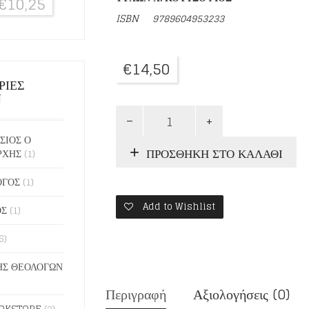
€
10,25
ISBN
9789604953233
€
14,50
ΡΙΕΣ
Ν
ΣΤΟΝ
ΘΕΟ
ΣΙΟΣ Ο
ΝΑ
ΠΡΟΣΘΉΚΗ ΣΤΟ ΚΑΛΆΘΙ
ΡΧΗΣ
(1)
ΜΕ
ΠΑΣ
ποσότητα
ΟΓΟΣ
(1)
Add to Wishlist
ΟΣ
(1)
6)
Σ ΘΕΟΛΟΓΩΝ
Περιγραφή
Αξιολογήσεις (0)
OKSTORE
(2)