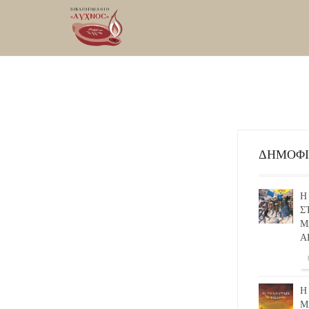
ΔΗΜΟΦ
Η
Σ
Μ
Α
Η
Μ