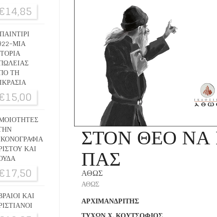
€
14,85
ΠΑΙΝΤΙΡΙ
922-ΜΙΑ
ΣΤΟΡΙΑ
ΠΩΛΕΙΑΣ
ΠΟ ΤΗ
ΙΚΡΑΣΙΑ
€
15,00
ΜΟΙΟΤΗΤΕΣ
ΣΤΟΝ ΘΕΟ ΝΑ
ΤΗΝ
ΙΚΟΝΟΓΡΑΦΙΑ
ΠΑΣ
ΡΙΣΤΟΥ ΚΑΙ
ΟΥΔΑ
€
17,50
ΑΘΩΣ
ΑΘΩΣ
ΒΡΑΙΟΙ ΚΑΙ
ΑΡΧΙΜΑΝΔΡΙΤΗΣ
ΡΙΣΤΙΑΝΟΙ
ΤΥΧΩΝ Χ. ΚΟΥΤΣΟΦΙΟΣ