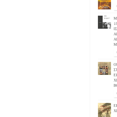
Μ
1
Ι
Α
Α
Μ
Ο
Σ
Ε
Χ
Β
Ε
Χ