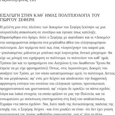
ΕΙΣΑΓΩΓΗ ΣΤΗΝ ΚΑΘ’ ΗΜΑΣ ΠΟΛΙΤΕΙΟΛΟΓΙΑ ΤΟΥ
ΓΙΩΡΓΟΥ ΣΕΦΕΡΗ
Η μελέτη μου στις πλείονες των Δοκιμίων του Σεφέρη ξεκίνησε ως μια
ολιγοσέλιδη ανακοίνωση σε συνέδριο και έφτασε όπως κατέληξε.
Παρασύρθηκα στο δρόμο, διότι ο Σεφέρης με αιφνιδίασε και οι «Δοκιμές»
του καταχωρούνται ανάμεσα στα μεγάλαθλα άθλα του ελληνορωμέηκου
πολιτισμού. Δεν περίμενα ποτέ πως ένας «λογοτέχνης» του καιρού μας
-μπολιασμένος μάλιστα με μπόλικο περί λογοτεχνίας δυτικό μόσχευμα- θα
είχε ως μόνιμή του εγρήγορση το πολίτευμα, το πολιτεύειν του καθ’ ημάς
Τρόπου (αν και το προηγούμενο του Αισχύλου ή του Ακαθίστου Ύμνου θα
έπρεπε να με είχε φρονηματίσει). Όντως, στις περισσότερες Δοκιμές του
αναζητεί τον Τρόπο, με τον οποίο καταστρώνουμε εμείς το πολίτευμα. Διττώς
δε και μεγαλοφυώς: αφ’ ενός μεν δείχνει και αποδεικνύει την διαχρονική
αργόσυρτη ενότητα του συνόλου του ελληνικού τρόπου, προτυπωτικού,
προχριστιανικού και χριστιανικού, αφ’ ετέρου δε ερανίζει τα πάντα σχεδόν,
λόγια και λαϊκά στοιχεία, τα οποία ορίζουν σε μας την Πολιτεία, και τα
ενσωματώνει με ανέκπτωτη επιστημοσύνη στη δική του αναδιατύπωση.
Έγραψα «τα πάντα σχεδόν». Ναι, διότι παιδί της δυτικόπληκτης παιδείας της
εποχής του, ο Σεφέρης δείχνει -και έτσι μοιάζει να είναι- ότι δεν έχει γνώση
συστηματική της λογίας ορθοδόξου γραμματείας, ενώ σ’ όλα τα άλλα