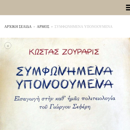
Toggle Me
ΑΡΧΙΚΉ ΣΕΛΊΔΑ
»
ΑΡΜΟΣ
»
ΣΥΜΦΩΝΗΜΕΝΑ ΥΠΟΝΟΟΥΜΕΝΑ
+