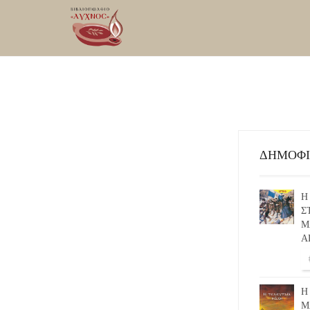
ΔΗΜΟΦ
Η
Σ
Μ
Α
Η
Μ