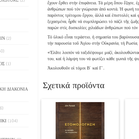
ἔχουν ἔρθει στήν ἐπιφάνεια. Τά μέρη ὅπου ἔζησε, 
ἀνθρώπων πού τόν γνώρισαν ἀπό κοντά. Ἡ φωνή το
παρόντος τρίτομου ἔργου, ἀλλά καί ἐπιστολές καί 
ξεχασμένα, ἦρθε νά συμπληρώσει τό πάζλ τῆς ζωῆς
παρών στίς δυσκολίες χιλιάδων ἀνθρώπων πού τόν 
Τό ὑλικό εἶναι τεράστιο, ἡ σημασία του βαρύνουσ
ΙΝ
(2)
τήν παρουσία τοῦ Ἁγίου στήν Οὐκρανία, τή Ρωσία, 
50)
«Ἐλᾶτε λοιπόν νά ταξιδέψουμε μαζί, ἀκολουθώντας
του, καί ἡ λάμψη του νά φωτίζει κάθε γωνιά τῆς 
ΟΣ
(1)
Ἀκολουθοῦν οἱ τόμοι Β΄ καί Γ΄.
Σχετικά προϊόντα
ΚΗ ΔΙΑΚΟΝΙΑ
6)
ΙΚΙ
(104)