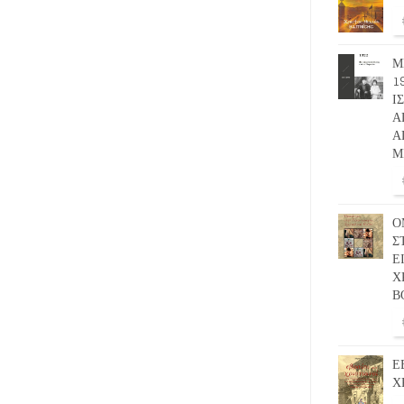
Μ
1
Ι
Α
Α
Μ
Ο
Σ
Ε
Χ
Β
Ε
Χ