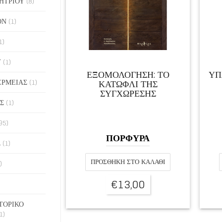
ΗΤΡΙΟΥ
(8)
ΟΝ
(1)
1)
Υ
(1)
ΕΞΟΜΟΛΟΓΗΣΗ: ΤΟ
ΥΠ
ΕΡΜΕΙΑΣ
(1)
ΚΑΤΩΦΛΙ ΤΗΣ
ΣΥΓΧΩΡΕΣΗΣ
Σ
(1)
95)
ΠΟΡΦΥΡΑ
Σ
(1)
ΠΡΟΣΘΉΚΗ ΣΤΟ ΚΑΛΆΘΙ
)
€
13,00
ΤΟΡΙΚΟ
1)