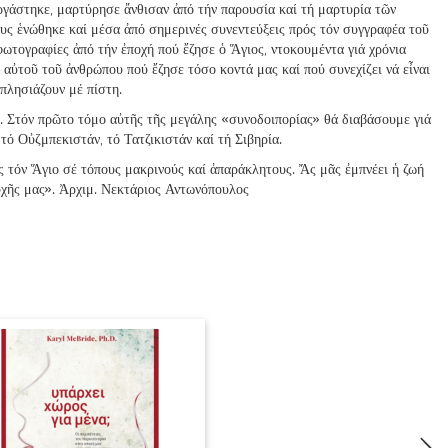
ἐργάστηκε, μαρτύρησε ἄνθισαν ἀπό τήν παρουσία καί τή μαρτυρία τῶν
υς ἑνώθηκε καί μέσα ἀπό σημερινές συνεντεύξεις πρός τόν συγγραφέα τοῦ
φωτογραφίες ἀπό τήν ἐποχή πού ἔζησε ὁ Ἅγιος, ντοκουμέντα γιά χρόνια
 αὐτοῦ τοῦ ἀνθρώπου πού ἔζησε τόσο κοντά μας καί πού συνεχίζει νά εἶναι
πλησιάζουν μέ πίστη.
α. Στόν πρῶτο τόμο αὐτῆς τῆς μεγάλης «συνοδοιπορίας» θά διαβάσουμε γιά
τό Οὐζμπεκιστάν, τό Τατζικιστάν καί τή Σιβηρία.
 τόν Ἅγιο σέ τόπους μακρινούς καί ἀπαράκλητους. Ἄς μᾶς ἐμπνέει ἡ ζωή
ψυχῆς μας». Ἀρχιμ. Νεκτάριος Αντωνόπουλος