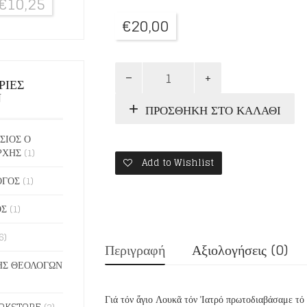
€
10,25
€
20,00
ΣΥΝΟΔΟΙΠΟΡΙΑ
ΡΙΕΣ
ΜΕ
Ν
ΤΟΝ
ΠΡΟΣΘΉΚΗ ΣΤΟ ΚΑΛΆΘΙ
ΑΓΙΟ
ΛΟΥΚΑ
-
ΣΙΟΣ Ο
ΤΟΜΟΣ
ΡΧΗΣ
(1)
Add to Wishlist
Α
ποσότητα
ΟΓΟΣ
(1)
ΟΣ
(1)
6)
Περιγραφή
Αξιολογήσεις (0)
Σ ΘΕΟΛΟΓΩΝ
Γιά τόν ἅγιο Λουκᾶ τόν Ἰατρό πρωτοδιαβάσαμε τό 
OKSTORE
(2)