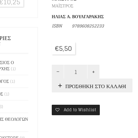
€
10,25
ΜΑΪΣΤΡΟΣ
ΗΛΙΑΣ Α. ΒΟΥΛΓΑΡΑΚΗΣ
ISBN
9789608252233
ΡΙΕΣ
Ν
€
5,50
ΣΙΟΣ Ο
ΣΧΕΔΙΑΣΜΑ
ΡΧΗΣ
(1)
ΓΙΑ
ΤΗΝ
ΟΓΟΣ
(1)
ΠΡΟΣΘΉΚΗ ΣΤΟ ΚΑΛΆΘΙ
ΑΓΑΠΗ
ποσότητα
ΟΣ
(1)
6)
Add to Wishlist
Σ ΘΕΟΛΟΓΩΝ
OKSTORE
(2)