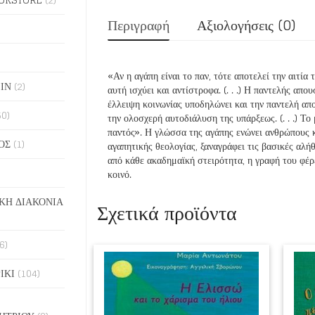
Περιγραφή
Αξιολογήσεις (0)
«Αν η αγάπη είναι το παν, τότε αποτελεί την αιτία
ΙΝ
(2)
αυτή ισχύει και αντίστροφα. (. . .) Η παντελής απ
έλλειψη κοινωνίας υποδηλώνει και την παντελή απο
50)
την ολοσχερή αυτοδιάλυση της υπάρξεως. (. . .) Τ
παντός». Η γλώσσα της αγάπης ενώνει ανθρώπους 
ΟΣ
(1)
αγαπητικής θεολογίας, ξαναγράφει τις βασικές αλή
από κάθε ακαδημαϊκή στειρότητα, η γραφή του φέρ
κοινό.
ΚΗ ΔΙΑΚΟΝΙΑ
Σχετικά προϊόντα
6)
ΙΚΙ
(104)