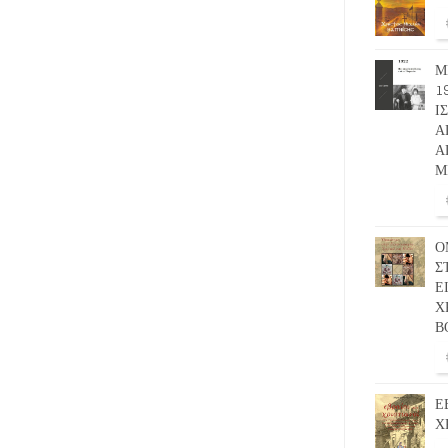
Μ
1
Ι
Α
Α
Μ
Ο
Σ
Ε
Χ
Β
Ε
Χ