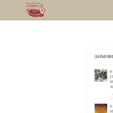
ΔΗΜΟΦ
Η
Σ
Μ
Α
Η
Μ