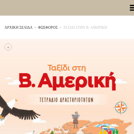
Toggle Me
ΑΡΧΙΚΉ ΣΕΛΊΔΑ
»
ΦΩΣΦΟΡΟΣ
»
ΤΑΞΙΔΙ ΣΤΗΝ Β. ΑΜΕΡΙΚΗ
+