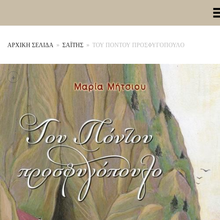
Toggle Me
ΑΡΧΙΚΉ ΣΕΛΊΔΑ
»
ΣΑΪΤΗΣ
»
ΤΟΥ ΠΟΝΤΟΥ ΠΡΟΣΦΥΓΟΠΟΥΛΟ
+