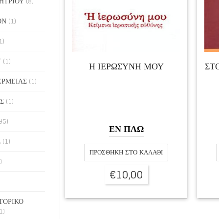
ΗΤΡΙΟΥ
(8)
ΟΝ
(1)
1)
Υ
(1)
Η ΙΕΡΩΣΥΝΗ ΜΟΥ
ΣΤ
ΕΡΜΕΙΑΣ
(1)
Σ
(1)
95)
ΕΝ ΠΛΩ
Σ
(1)
ΠΡΟΣΘΉΚΗ ΣΤΟ ΚΑΛΆΘΙ
)
€
10,00
ΤΟΡΙΚΟ
1)