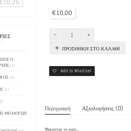
€
10,25
€
10,00
ΤΟ
ΡΙΕΣ
ΑΙΝΙΓΜΑ
Ν
ΤΟΥ
ΠΡΟΣΘΉΚΗ ΣΤΟ ΚΑΛΆΘΙ
ΠΟΝΟΥ
ποσότητα
ΣΙΟΣ Ο
ΡΧΗΣ
(1)
Add to Wishlist
ΟΓΟΣ
(1)
ΟΣ
(1)
6)
Περιγραφή
Αξιολογήσεις (0)
Σ ΘΕΟΛΟΓΩΝ
Ψάχνοντας το γιατί…
OKSTORE
(2)