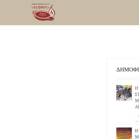
ΔΗΜΟΦ
Η
Σ
Μ
Α
Η
Μ