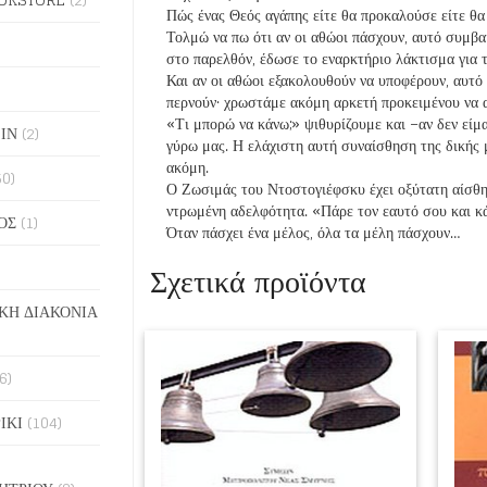
Πώς ένας Θεός αγάπης είτε θα προκαλούσε είτε θα
Τολμώ να πω ότι αν οι αθώοι πάσχουν, αυτό συμβα
στο παρελθόν, έδωσε το εναρκτήριο λάκτισμα για 
Και αν οι αθώοι εξακολουθούν να υποφέρουν, αυτό 
περνούν· χρωστάμε ακόμη αρκετή προκειμένου να 
«Τι μπορώ να κάνω;» ψιθυρίζουμε και –αν δεν είμα
ΙΝ
(2)
γύρω μας. Η ελάχιστη αυτή συ­ναίσθηση της δικής 
ακόμη.
50)
Ο Ζωσιμάς του Ντοστογιέφσκυ έχει οξύτατη αίσθησ
ντρωμένη αδελφότητα. «Πάρε τον εαυτό σου και κ
ΟΣ
(1)
Όταν πάσχει ένα μέλος, όλα τα μέλη πά­σχουν…
Σχετικά προϊόντα
ΚΗ ΔΙΑΚΟΝΙΑ
6)
ΙΚΙ
(104)