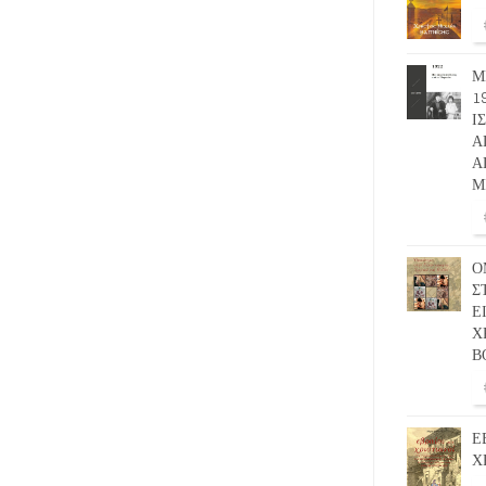
Μ
1
Ι
Α
Α
Μ
Ο
Σ
Ε
Χ
Β
Ε
Χ