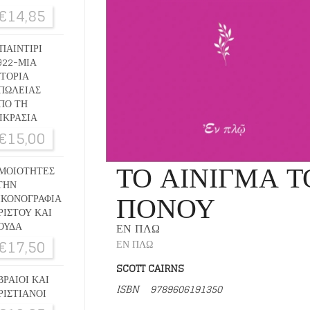
€
14,85
ΠΑΙΝΤΙΡΙ
922-ΜΙΑ
ΣΤΟΡΙΑ
ΠΩΛΕΙΑΣ
ΠΟ ΤΗ
ΙΚΡΑΣΙΑ
€
15,00
ΤΟ ΑΙΝΙΓΜΑ Τ
ΜΟΙΟΤΗΤΕΣ
ΤΗΝ
ΠΟΝΟΥ
ΙΚΟΝΟΓΡΑΦΙΑ
ΡΙΣΤΟΥ ΚΑΙ
ΟΥΔΑ
ΕΝ ΠΛΩ
€
17,50
ΕΝ ΠΛΩ
SCOTT CAIRNS
ΒΡΑΙΟΙ ΚΑΙ
ISBN
9789606191350
ΡΙΣΤΙΑΝΟΙ