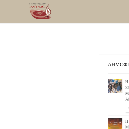
ΔΗΜΟΦ
Η
Σ
Μ
Α
Η
Μ