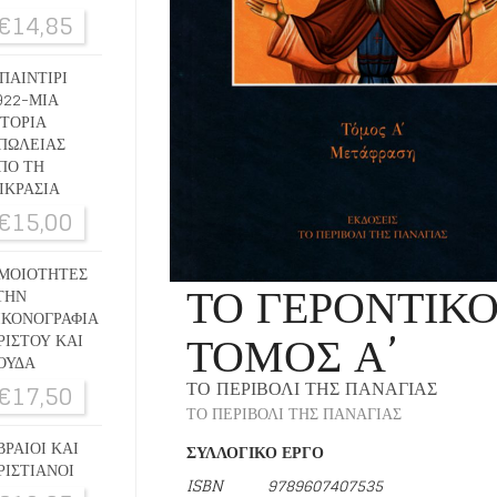
€
14,85
ΠΑΙΝΤΙΡΙ
922-ΜΙΑ
ΣΤΟΡΙΑ
ΠΩΛΕΙΑΣ
ΠΟ ΤΗ
ΙΚΡΑΣΙΑ
€
15,00
ΜΟΙΟΤΗΤΕΣ
ΤΟ ΓΕΡΟΝΤΙΚ
ΤΗΝ
ΙΚΟΝΟΓΡΑΦΙΑ
ΤΟΜΟΣ Α’
ΡΙΣΤΟΥ ΚΑΙ
ΟΥΔΑ
ΤΟ ΠΕΡΙΒΟΛΙ ΤΗΣ ΠΑΝΑΓΙΑΣ
€
17,50
ΤΟ ΠΕΡΙΒΟΛΙ ΤΗΣ ΠΑΝΑΓΙΑΣ
ΒΡΑΙΟΙ ΚΑΙ
ΣΥΛΛΟΓΙΚΟ ΕΡΓΟ
ΡΙΣΤΙΑΝΟΙ
ISBN
9789607407535