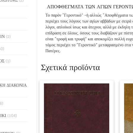
ΑΠΟΦΘΕΓΜΑΤΑ ΤΩΝ ΑΓΙΩΝ ΓΕΡΟΝΤ
Το παρόν “Γεροντικό” -ή αλλιώς “Αποφθέγματα τω
περιέχει τους λόγους των αγίων αββάδων με σειρά
λόγοι, απλοϊκοί ίσως και άτεχνοι, αλλά με έκδηλη
επίδραση σε όλους, όσους τους διαβάζουν με πίστ
ΙΝ
(2)
είναι “τροφή και τρυφή” και αποκομίζει πολλή ευ
τόμος περιέχει το “Γεροντικό” μεταφρασμένο στα ν
50)
Πατέρες.
ΟΣ
(1)
Σχετικά προϊόντα
ΚΗ ΔΙΑΚΟΝΙΑ
6)
ΙΚΙ
(104)