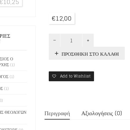
€
10,25
€
12,00
ΡΙΕΣ
ΤΟ
Ν
ΓΕΡΟΝΤΙΚΟ
ΤΟΜΟΣ
ΠΡΟΣΘΉΚΗ ΣΤΟ ΚΑΛΆΘΙ
Α'
ΣΙΟΣ Ο
ποσότητα
ΡΧΗΣ
(1)
ΟΓΟΣ
(1)
Add to Wishlist
ΟΣ
(1)
6)
Περιγραφή
Αξιολογήσεις (0)
Σ ΘΕΟΛΟΓΩΝ
OKSTORE
(2)