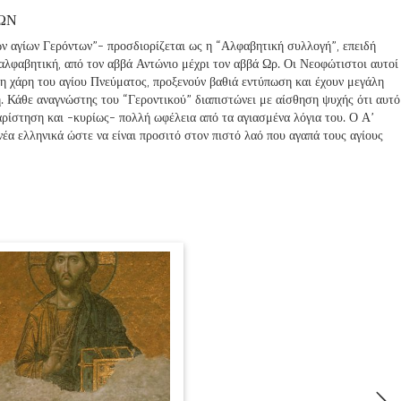
ΩΝ
ν αγίων Γερόντων”- προσδιορίζεται ως η “Αλφαβητική συλλογή”, επειδή
 αλφαβητική, από τον αββά Αντώνιο μέχρι τον αββά Ωρ. Οι Νεοφώτιστοι αυτοί
 τη χάρη του αγίου Πνεύματος, προξενούν βαθιά εντύπωση και έχουν μεγάλη
η. Κάθε αναγνώστης του “Γεροντικού” διαπιστώνει με αίσθηση ψυχής ότι αυτό
χαρίστηση και -κυρίως- πολλή ωφέλεια από τα αγιασμένα λόγια του. Ο Α’
έα ελληνικά ώστε να είναι προσιτό στον πιστό λαό που αγαπά τους αγίους