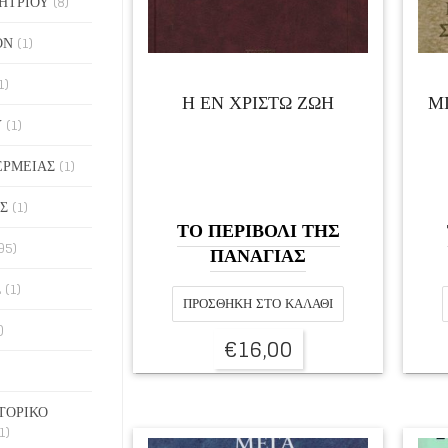
ΗΤΡΙΟΥ
(8)
ΟΝ
(1)
1)
Η ΕΝ ΧΡΙΣΤΩ ΖΩΗ
Μ
Υ
(1)
ΕΡΜΕΙΑΣ
(1)
Σ
(1)
ΤΟ ΠΕΡΙΒΟΛΙ ΤΗΣ
95)
ΠΑΝΑΓΙΑΣ
Σ
(1)
ΠΡΟΣΘΉΚΗ ΣΤΟ ΚΑΛΆΘΙ
)
€
16,00
ΤΟΡΙΚΟ
1)