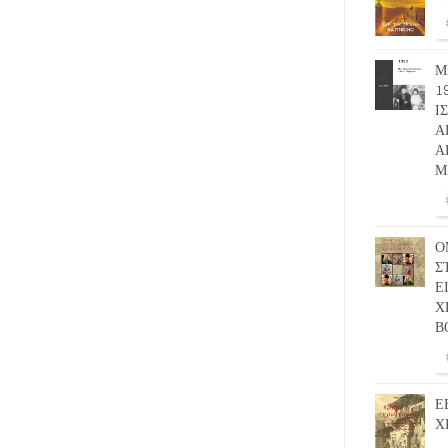
Μ
1
Ι
Α
Α
Μ
Ο
Σ
Ε
Χ
Β
Ε
Χ