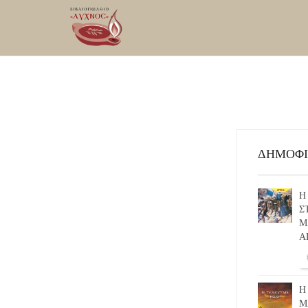
ΔΗΜΟΦ
Η
Σ
Μ
Α
Η
Μ