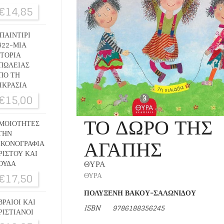
€
14,85
ΠΑΙΝΤΙΡΙ
922-ΜΙΑ
ΣΤΟΡΙΑ
ΠΩΛΕΙΑΣ
ΠΟ ΤΗ
ΙΚΡΑΣΙΑ
€
15,00
ΤΟ ΔΩΡΟ ΤΗΣ
ΜΟΙΟΤΗΤΕΣ
ΤΗΝ
ΑΓΑΠΗΣ
ΙΚΟΝΟΓΡΑΦΙΑ
ΡΙΣΤΟΥ ΚΑΙ
ΟΥΔΑ
ΘΥΡΑ
€
17,50
ΘΥΡΑ
ΠΟΛΥΞΕΝΗ ΒΑΚΟΥ-ΣΑΛΩΝΙΔΟΥ
ΒΡΑΙΟΙ ΚΑΙ
ISBN 9786188356245
ΡΙΣΤΙΑΝΟΙ