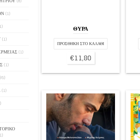
ΗΤΡΙΟΥ
(8)
ΟΝ
(1)
1)
ΘΥΡΑ
Υ
(1)
ΠΡΟΣΘΉΚΗ ΣΤΟ ΚΑΛΆΘΙ
ΕΡΜΕΙΑΣ
(1)
€
11,80
Σ
(1)
95)
Σ
(1)
)
ΤΟΡΙΚΟ
1)