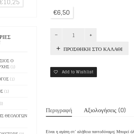
€
10,25
€
6,50
ΤΟ
ΡΙΕΣ
ΔΩΡΟ
Ν
ΤΗΣ
ΠΡΟΣΘΉΚΗ ΣΤΟ ΚΑΛΆΘΙ
ΑΓΑΠΗΣ
ποσότητα
ΣΙΟΣ Ο
ΡΧΗΣ
(1)
Add to Wishlist
ΟΓΟΣ
(1)
ΟΣ
(1)
6)
Περιγραφή
Αξιολογήσεις (0)
Σ ΘΕΟΛΟΓΩΝ
Είναι η αγάπη στ’ αλήθεια παντοδύναμη; Μπορεί όλ
OKSTORE
(2)