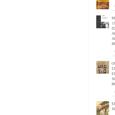
Μ
1
Ι
Α
Α
Μ
Ο
Σ
Ε
Χ
Β
Ε
Χ