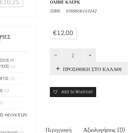
€
10,25
ΟΛΙΒΙΕ ΚΛΕΡΚ
ISBN
9789606153242
€
12,00
ΡΙΕΣ
Ν
ΤΟ
ΔΩΡΟ
ΣΙΟΣ Ο
ΤΗΣ
ΡΧΗΣ
(1)
ΠΡΟΣΘΉΚΗ ΣΤΟ ΚΑΛΆΘΙ
ΣΥΓΧΩΡΕΣΗΣ
ποσότητα
ΟΓΟΣ
(1)
ΟΣ
(1)
Add to Wishlist
6)
Σ ΘΕΟΛΟΓΩΝ
Περιγραφή
Αξιολογήσεις (0)
OKSTORE
(2)