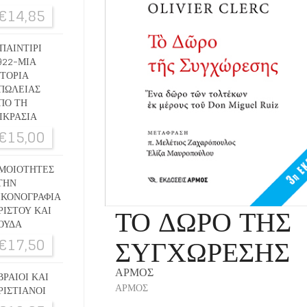
€
14,85
ΠΑΙΝΤΙΡΙ
922-ΜΙΑ
ΣΤΟΡΙΑ
ΠΩΛΕΙΑΣ
ΠΟ ΤΗ
ΙΚΡΑΣΙΑ
€
15,00
ΜΟΙΟΤΗΤΕΣ
ΤΗΝ
ΙΚΟΝΟΓΡΑΦΙΑ
ΤΟ ΔΩΡΟ ΤΗΣ
ΡΙΣΤΟΥ ΚΑΙ
ΟΥΔΑ
ΣΥΓΧΩΡΕΣΗΣ
€
17,50
ΑΡΜΟΣ
ΒΡΑΙΟΙ ΚΑΙ
ΑΡΜΟΣ
ΡΙΣΤΙΑΝΟΙ