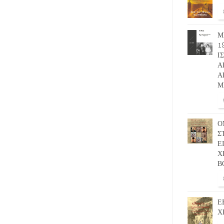
Μ
1
Ι
Α
Α
Μ
Ο
Σ
Ε
Χ
Β
Ε
Χ