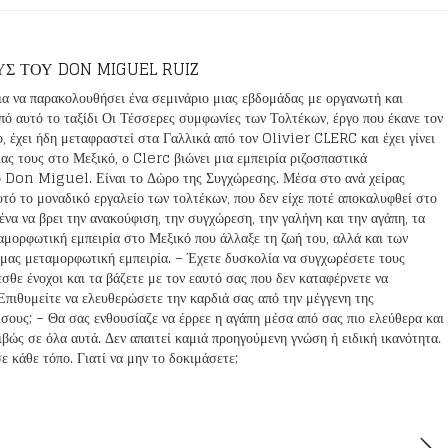
Σ ΤΟΥ DON MIGUEL RUIZ
ια να παρακολουθήσει ένα σεμινάριο μιας εβδομάδας με οργανωτή και
 αυτό το ταξίδι Οι Τέσσερες συμφωνίες των Τολτέκων, έργο που έκανε τον
χει ήδη μεταφραστεί στα Γαλλικά από τον Olivier CLERC και έχει γίνει
ας τους στο Μεξικό, ο Clerc βιώνει μια εμπειρία ριζοσπαστικά
ο Don Miguel. Είναι το Δώρο της Συγχώρεσης. Μέσα στο ανά χείρας
υτό το μοναδικό εργαλείο των τολτέκων, που δεν είχε ποτέ αποκαλυφθεί στο
ένα να βρει την ανακούφιση, την συγχώρεση, την γαλήνη και την αγάπη, τα
αμορφωτική εμπειρία στο Μεξικό που άλλαξε τη ζωή του, αλλά και των
ή μας μεταμορφωτική εμπειρία. – Έχετε δυσκολία να συγχωρέσετε τους
θε ένοχοι και τα βάζετε με τον εαυτό σας που δεν καταφέρνετε να
Επιθυμείτε να ελευθερώσετε την καρδιά σας από την μέγγενη της
μίσους; – Θα σας ενθουσίαζε να έρρεε η αγάπη μέσα από σας πιο ελεύθερα και
βώς σε όλα αυτά. Δεν απαιτεί καμιά προηγούμενη γνώση ή ειδική ικανότητα.
 κάθε τόπο. Γιατί να μην το δοκιμάσετε;