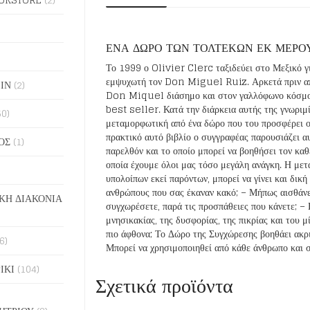
ΕΝΑ ΔΩΡΟ ΤΩΝ ΤΟΛΤΕΚΩΝ ΕΚ ΜΕΡΟΥ
Το 1999 ο Olivier Clerc ταξιδεύει στο Μεξικό γ
εμψυχωτή τον Don Miguel Ruiz. Αρκετά πριν από
ΙΝ
(2)
Don Miquel διάσημο και στον γαλλόφωνο κόσμο, έ
best seller. Κατά την διάρκεια αυτής της γνωριμί
50)
μεταμορφωτική από ένα δώρο που του προσφέρει 
πρακτικό αυτό βιβλίο ο συγγραφέας παρουσιάζει α
ΟΣ
(1)
παρελθόν και το οποίο μπορεί να βοηθήσει τον καθ
οποία έχουμε όλοι μας τόσο μεγάλη ανάγκη. Η μετ
υπολοίπων εκεί παρόντων, μπορεί να γίνει και δικ
ανθρώπους που σας έκαναν κακό; – Μήπως αισθάνεσ
ΚΗ ΔΙΑΚΟΝΙΑ
συγχωρέσετε, παρά τις προσπάθειες που κάνετε; – 
μνησικακίας, της δυσφορίας, της πικρίας και του 
πιο άφθονα; Το Δώρο της Συγχώρεσης βοηθάει ακρι
6)
Μπορεί να χρησιμοποιηθεί από κάθε άνθρωπο και σε
ΙΚΙ
(104)
Σχετικά προϊόντα