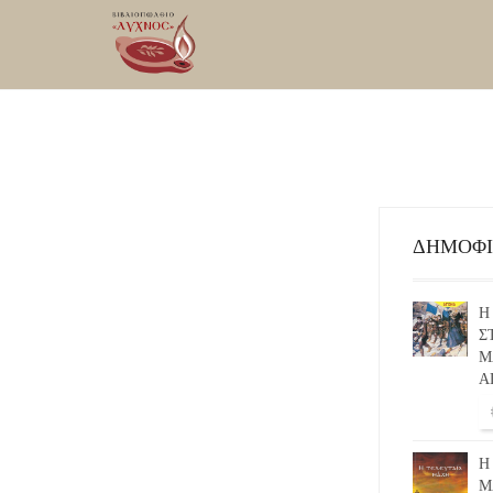
ΔΗΜΟΦ
Η
Σ
Μ
Α
Η
Μ