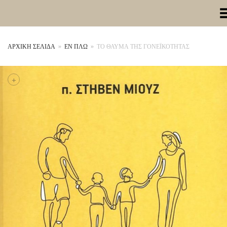
Toggle Me
ΑΡΧΙΚΉ ΣΕΛΊΔΑ
»
ΕΝ ΠΛΩ
»
ΤΟ ΘΑΥΜΑ ΤΗΣ ΓΟΝΕΪΚΟΤΗΤΑΣ
+