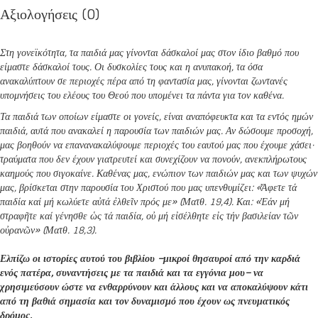
Αξιολογήσεις (0)
Στη γονεϊκότητα, τα παιδιά μας γίνονται δάσκαλοί μας στον ίδιο βαθμό που
είμαστε δάσκαλοί τους. Οι δυσκολίες τους και η ανυπακοή, τα όσα
ανακαλύπτουν σε περιοχές πέρα από τη φαντασία μας, γίνονται ζωντανές
υπομνήσεις του ελέους του Θεού που υπομένει τα πάντα για τον καθένα.
Τα παιδιά των οποίων είμαστε οι γονείς, είναι αναπόφευκτα και τα εντός ημών
παιδιά, αυτά που ανακαλεί η παρουσία των παιδιών μας. Αν δώσουμε προσοχή,
μας βοηθούν να επανανακαλύψουμε περιοχές του εαυτού μας που έχουμε χάσει·
τραύματα που δεν έχουν γιατρευτεί και συνεχίζουν να πονούν, ανεκπλήρωτους
καημούς που σιγοκαίνε. Καθένας μας, ενώπιον των παιδιών μας και των ψυχών
μας, βρίσκεται στην παρουσία του Χριστού που μας υπενθυμίζει: «Ἄφετε τά
παιδία καί μή κωλύετε αὐτά ἐλθεῖν πρός με» (Ματθ. 19,4). Και: «Ἐάν μή
στραφῆτε καί γένησθε ὡς τά παιδία, οὐ μή εἰσέλθητε εἰς τήν βασιλείαν τῶν
οὐρανῶν» (Ματθ. 18,3).
Ελπίζω οι ιστορίες αυτού του βιβλίου –μικροί θησαυροί από την καρδιά
ενός πατέρα,
συναντήσεις με τα παιδιά και τα εγγόνια μου– να
χρησιμεύσουν ώστε να ενθαρρύνουν
και άλλους και να αποκαλύψουν κάτι
από τη βαθιά σημασία και τον δυναμισμό
που έχουν ως πνευματικός
δρόμος.