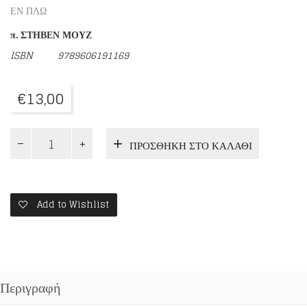
ΕΝ ΠΛΩ
π. ΣΤΗΒΕΝ ΜΟΥΖ
ISBN
9789606191169
€
13,00
ΤΟ
ΠΡΟΣΘΉΚΗ ΣΤΟ ΚΑΛΆΘΙ
ΘΑΥΜΑ
ΤΗΣ
ΓΟΝΕΪΚΟΤΗΤΑΣ
ποσότητα
Add to Wishlist
Περιγραφή