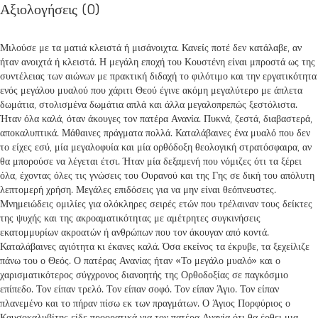
Αξιολογήσεις (0)
Μιλούσε με τα ματιά κλειστά ή μισάνοιχτα. Κανείς ποτέ δεν κατάλαβε, αν
ήταν ανοιχτά ή κλειστά. Η μεγάλη εποχή του Κουστένη είναι μπροστά ως της
συντέλειας των αιώνων με πρακτική διδαχή το φιλότιμο και την εργατικότητα
ενός μεγάλου μυαλού που χάριτι Θεού έγινε ακόμη μεγαλύτερο με άπλετα
δωμάτια, στολισμένα δωμάτια απλά και άλλα μεγαλοπρεπώς ξεστόλιστα.
Ήταν όλα καλά, όταν άκουγες τον πατέρα Ανανία. Πυκνά, ζεστά, διαβαστερά,
αποκαλυπτικά. Μάθαινες πράγματα πολλά. Καταλάβαινες ένα μυαλό που δεν
το είχες εσύ, μία μεγαλοφυία και μία ορθόδοξη θεολογική στρατόσφαιρα, αν
θα μπορούσε να λέγεται έτσι. Ήταν μία δεξαμενή που νόμιζες ότι τα ξέρει
όλα, έχοντας όλες τις γνώσεις του Ουρανού και της Γης σε δική του απόλυτη
λεπτομερή χρήση. Μεγάλες επιδόσεις για να μην είναι θεόπνευστες.
Μνημειώδεις ομιλίες για ολόκληρες σειρές ετών που τρέλαιναν τους δείκτες
της ψυχής και της ακροαματικότητας με αμέτρητες συγκινήσεις
εκατομμυρίων ακροατών ή ανθρώπων που τον άκουγαν από κοντά.
Καταλάβαινες αγιότητα κι έκανες καλά. Όσα εκείνος τα έκρυβε, τα ξεχείλιζε
πάνω του ο Θεός. Ο πατέρας Ανανίας ήταν «Το μεγάλο μυαλό» και ο
χαρισματικότερος σύγχρονος διανοητής της Ορθοδοξίας σε παγκόσμιο
επίπεδο. Τον είπαν τρελό. Τον είπαν σοφό. Τον είπαν Άγιο. Τον είπαν
πλανεμένο και το πήραν πίσω εκ των πραγμάτων. Ο Άγιος Πορφύριος ο
Καυσοκαλυβίτης είδε προορατικά για τον πατέρα Ανανία ότι θα έρθει μια