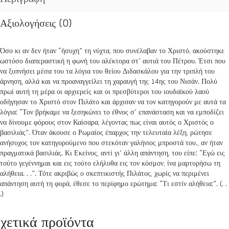
Αξιολογήσεις (0)
Όσο κι αν δεν ήταν “ήσυχη” τη νύχτα, που συνέλαβαν το Χριστό, ακούστηκε
ωστόσο διαπεραστική η φωνή του αλέκτορα στ’ αυτιά του Πέτρου. Έτσι που
να ξυπνήσει μέσα του τα λόγια του θείου Διδασκάλου για την τριπλή του
άρνηση, αλλά και να προαναγγείλει τη χαραυγή της 14ης του Νισάν. Πολύ
πρωί αυτή τη μέρα οι αρχιερείς και οι πρεσβύτεροι του ιουδαϊκού λαού
οδήγησαν το Χριστό στον Πιλάτο και άρχισαν να τον κατηγορούν με αυτά τα
λόγια: “Τον βρήκαμε να ξεσηκώνει το έθνος σ’ επανάσταση και να εμποδίζει
να δίνουμε φόρους στον Καίσαρα, λέγοντας πως είναι αυτός ο Χριστός ο
βασιλιάς”. Όταν άκουσε ο Ρωμαίος έπαρχος την τελευταία λέξη, ρώτησε
ανήσυχος τον κατηγορούμενο που στεκόταν γαλήνιος μπροστά του., αν ήταν
πραγματικά βασιλιάς. Κι Εκείνος, αντί γι’ άλλη απάντηση, του είπε: “Εγώ εις
τούτο γεγέννημαι και εις τούτο ελήλυθα εις τον κόσμον, ίνα μαρτυρήσω τη
αλήθεια. . .”. Τότε ακριβώς ο σκεπτικιστής Πιλάτος, χωρίς να περιμένει
απάντηση αυτή τη φορά, έθεσε το περίφημο ερώτημα: “Τι εστίν αλήθεια;”. (. .
.)
χετικά προϊόντα