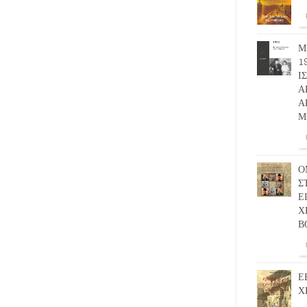
Μ
1
Ι
Α
Α
Μ
Ο
Σ
Ε
Χ
Β
Ε
Χ