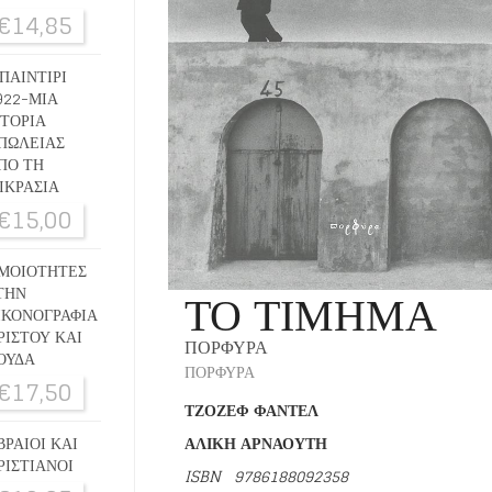
€
14,85
ΠΑΙΝΤΙΡΙ
922-ΜΙΑ
ΣΤΟΡΙΑ
ΠΩΛΕΙΑΣ
ΠΟ ΤΗ
ΙΚΡΑΣΙΑ
€
15,00
ΜΟΙΟΤΗΤΕΣ
ΤΟ ΤΙΜΗΜΑ
ΤΗΝ
ΙΚΟΝΟΓΡΑΦΙΑ
ΡΙΣΤΟΥ ΚΑΙ
ΠΟΡΦΥΡΑ
ΟΥΔΑ
ΠΟΡΦΥΡΑ
€
17,50
ΤΖΟΖΕΦ ΦΑΝΤΕΛ
ΒΡΑΙΟΙ ΚΑΙ
ΑΛΙΚΗ ΑΡΝΑΟΥΤΗ
ΡΙΣΤΙΑΝΟΙ
ISBN
9786188092358