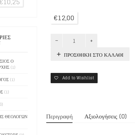
€
10,25
€
12,00
ΡΙΕΣ
ΤΟ
Ν
ΤΙΜΗΜΑ
ποσότητα
ΠΡΟΣΘΉΚΗ ΣΤΟ ΚΑΛΆΘΙ
ΣΙΟΣ Ο
ΡΧΗΣ
(1)
Add to Wishlist
ΟΓΟΣ
(1)
ΟΣ
(1)
6)
Περιγραφή
Αξιολογήσεις (0)
Σ ΘΕΟΛΟΓΩΝ
OKSTORE
(2)