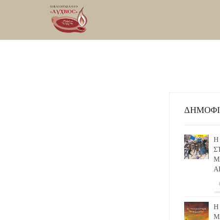
ΔΗΜΟΦ
Η
Σ
Μ
Α
Η
Μ