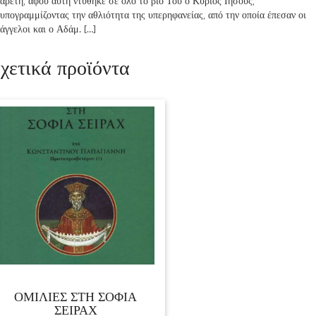
αρετή, αφού αυτή ντύθηκε σε όλο το βίο Του ο Κύριος Ιησούς,
υπογραμμίζοντας την αθλιότητα της υπερηφανείας, από την οποία έπεσαν οι
άγγελοι και ο Αδάμ. […]
χετικά προϊόντα
ΟΜΙΛΙΕΣ ΣΤΗ ΣΟΦΙΑ
ΣΕΙΡΑΧ