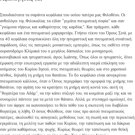
Σπουδαιότατα τα σαράντα κεφάλαια του οσίου πατέρα μας Φιλοθέου. Οι
ανθολόγοι της Φιλοκαλίας τα είδαν “γεμάτα πνευματική σοφία” και σαν
“γνώμονα νήψεως και καθαρότητος της καρδίας”. Και πράγματι, κάθε
κεφάλαιο και ένα πνευματικό μαργαριτάρι. Γνήσιο τέκνο του Όρους Σινά, με
τα 40 κεφάλαια συμπυκνώνει όλη την ησυχαστική και πνευματική σιναϊτική
παράδοση, όλες τις πατερικές μοναστικές εμπειρίες, όπως τις εκθέτει στην
ουρανοδρόμο Κλίμακά του ο μεγάλος δάσκαλος του μοναχισμού,
κοινοβιακού και ησυχαστικού, άγιος Ιωάννης. Όπως όλοι οι ησυχαστές, δίνει
έμφαση στην εσωτερική εργασία με την αδιάλειπτη νοερά επίκληση του
ονόματος του Κυρίου Ιησού, στις πνευματικές θεωρίες και στο χαροποιό
πένθος, δηλαδή τη μνήμη του θανάτου. Το 6ο κεφάλαιο είναι ασυγκρίτου
πνευματικού κάλλους, όταν ο Όσιος περιγράφει την ομορφιά της μνήμης του
θανάτου, την αγάπη του να κρατήσει τη μνήμη αυτή κοντά του, αυτή τη
“θυγατέρα του Αδάμ”, να την κάνει σύζυγό του, να κοιμάται μαζί της και να
συνομιλεί πάντοτε για τα μετά τον θάνατο. Αλλά, με στεναγμό ομολογεί, ότι
δεν τον άφησε να ικανοποιήσει το θείο πόθο του η σκοτεινή του διαβόλου
θυγατέρα, η λήθη. Ο όσιος Φιλόθεος, σαν τους προ αυτού πνευματικούς
πατέρες, ακολουθεί τις ασκητικές μεθόδους των, τη σιωπή και την περιεκτική
εγκράτεια, τη μελέτη των παθών του Κυρίου, την ταπείνωση και τα δάκρυα
σαν μέσα καθάρσεως της ψυχής. Κυρίως θεωρεί την ταπείνωση σαν θεϊκή