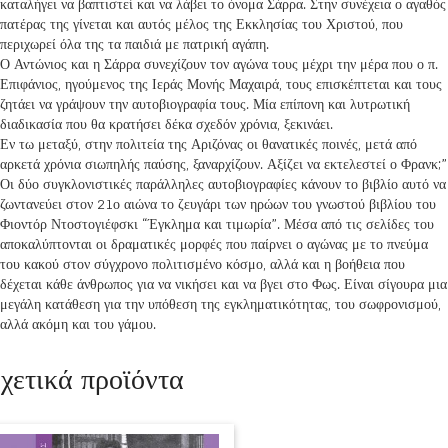
καταλήγει να βαπτιστεί και να λάβει το όνομα Σάρρα. Στην συνέχεια ο αγαθός
πατέρας της γίνεται και αυτός μέλος της Εκκλησίας του Χριστού, που
περιχωρεί όλα της τα παιδιά με πατρική αγάπη.
Ο Αντώνιος και η Σάρρα συνεχίζουν τον αγώνα τους μέχρι την μέρα που ο π.
Επιφάνιος, ηγούμενος της Ιεράς Μονής Μαχαιρά, τους επισκέπτεται και τους
ζητάει να γράψουν την αυτοβιογραφία τους. Μία επίπονη και λυτρωτική
διαδικασία που θα κρατήσει δέκα σχεδόν χρόνια, ξεκινάει.
Εν τω μεταξύ, στην πολιτεία της Αριζόνας οι θανατικές ποινές, μετά από
αρκετά χρόνια σιωπηλής παύσης, ξαναρχίζουν. Αξίζει να εκτελεστεί ο Φρανκ;”
Οι δύο συγκλονιστικές παράλληλες αυτοβιογραφίες κάνουν το βιβλίο αυτό να
ζωντανεύει στον 21ο αιώνα το ζευγάρι των ηρώων του γνωστού βιβλίου του
Φιοντόρ Ντοστογιέφσκι “Έγκλημα και τιμωρία”. Μέσα από τις σελίδες του
αποκαλύπτονται οι δραματικές μορφές που παίρνει ο αγώνας με το πνεύμα
του κακού στον σύγχρονο πολιτισμένο κόσμο, αλλά και η βοήθεια που
δέχεται κάθε άνθρωπος για να νικήσει και να βγει στο Φως. Είναι σίγουρα μια
μεγάλη κατάθεση για την υπόθεση της εγκληματικότητας, του σωφρονισμού,
αλλά ακόμη και του γάμου.
χετικά προϊόντα