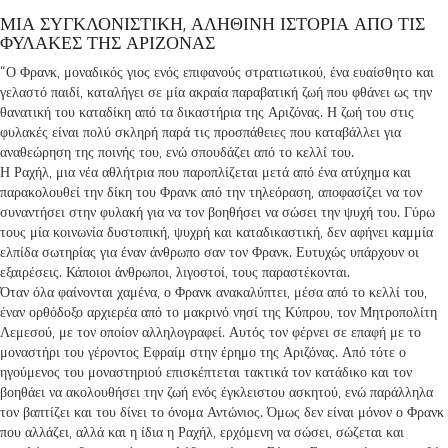
ΜΙΑ ΣΥΓΚΛΟΝΙΣΤΙΚΗ, ΑΛΗΘΙΝΗ ΙΣΤΟΡΙΑ ΑΠΟ ΤΙΣ
ΦΥΛΑΚΕΣ ΤΗΣ ΑΡΙΖΟΝΑΣ
“Ο Φρανκ, μοναδικός γιος ενός επιφανούς στρατιωτικού, ένα ευαίσθητο και
γελαστό παιδί, καταλήγει σε μία ακραία παραβατική ζωή που φθάνει ως την
θανατική του καταδίκη από τα δικαστήρια της Αριζόνας. Η ζωή του στις
φυλακές είναι πολύ σκληρή παρά τις προσπάθειες που καταβάλλει για
αναθεώρηση της ποινής του, ενώ σπουδάζει από το κελλί του.
Η Ραχήλ, μια νέα αθλήτρια που παροπλίζεται μετά από ένα ατύχημα και
παρακολουθεί την δίκη του Φρανκ από την τηλεόραση, αποφασίζει να τον
συναντήσει στην φυλακή για να τον βοηθήσει να σώσει την ψυχή του. Γύρω
τους μία κοινωνία δυστοπική, ψυχρή και καταδικαστική, δεν αφήνει καμμία
ελπίδα σωτηρίας για έναν άνθρωπο σαν τον Φρανκ. Ευτυχώς υπάρχουν οι
εξαιρέσεις. Κάποιοι άνθρωποι, λιγοστοί, τους παραστέκονται.
Όταν όλα φαίνονται χαμένα, ο Φρανκ ανακαλύπτει, μέσα από το κελλί του,
έναν ορθόδοξο αρχιερέα από το μακρινό νησί της Κύπρου, τον Μητροπολίτη
Λεμεσού, με τον οποίον αλληλογραφεί. Αυτός τον φέρνει σε επαφή με το
μοναστήρι του γέροντος Εφραίμ στην έρημο της Αριζόνας. Από τότε ο
ηγούμενος του μοναστηριού επισκέπτεται τακτικά τον κατάδικο και τον
βοηθάει να ακολουθήσει την ζωή ενός έγκλειστου ασκητού, ενώ παράλληλα
τον βαπτίζει και του δίνει το όνομα Αντώνιος. Όμως δεν είναι μόνον ο Φρανκ
που αλλάζει, αλλά και η ίδια η Ραχήλ, ερχόμενη να σώσει, σώζεται και