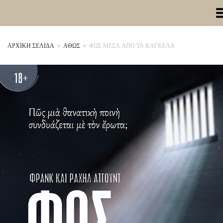
Toggle Me
ΑΡΧΙΚΉ ΣΕΛΊΔΑ
»
ΑΘΩΣ
»
ΦΩΣ ΜΕΣΑ ΑΠΟ ΤΑ ΚΑΓΚΕΛΑ
+