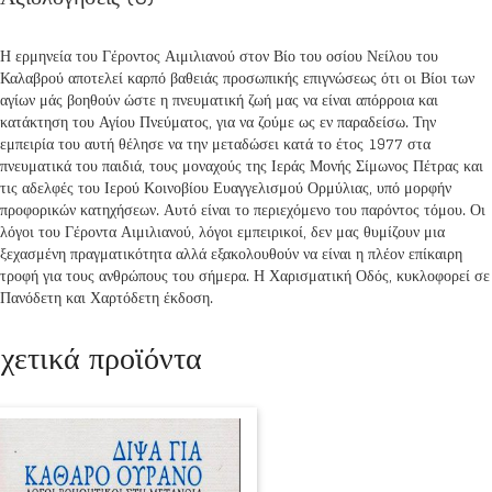
Η ερμηνεία του Γέροντος Αιμιλιανού στον Βίο του οσίου Νείλου του
Καλαβρού αποτελεί καρπό βαθειάς προσωπικής επιγνώσεως ότι οι Βίοι των
αγίων μάς βοηθούν ώστε η πνευματική ζωή μας να είναι απόρροια και
κατάκτηση του Αγίου Πνεύματος, για να ζούμε ως εν παραδείσω. Την
εμπειρία του αυτή θέλησε να την μεταδώσει κατά το έτος 1977 στα
πνευματικά του παιδιά, τους μοναχούς της Ιεράς Μονής Σίμωνος Πέτρας και
τις αδελφές του Ιερού Κοινοβίου Ευαγγελισμού Ορμύλιας, υπό μορφήν
προφορικών κατηχήσεων. Αυτό είναι το περιεχόμενο του παρόντος τόμου. Οι
λόγοι του Γέροντα Αιμιλιανού, λόγοι εμπειρικοί, δεν μας θυμίζουν μια
ξεχασμένη πραγματικότητα αλλά εξακολουθούν να είναι η πλέον επίκαιρη
τροφή για τους ανθρώπους του σήμερα. Η Χαρισματική Οδός, κυκλοφορεί σε
Πανόδετη και Χαρτόδετη έκδοση.
χετικά προϊόντα