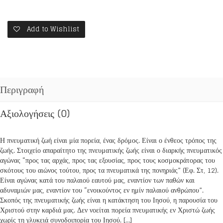
Add to Wishlist
Περιγραφή
Αξιολογήσεις (0)
Η πνευματική ζωή είναι μία πορεία, ένας δρόμος. Είναι ο ένθεος τρόπος της
ζωής. Στοιχείο απαραίτητο της πνευματικής ζωής είναι ο διαρκής πνευματικός
αγώνας “προς τας αρχάς, προς τας εξουσίας, προς τους κοσμοκράτορας του
σκότους του αιώνος τούτου, προς τα πνευματικά της πονηριάς” (Εφ. Στ, 12).
Είναι αγώνας κατά του παλαιού εαυτού μας, εναντίον των παθών και
αδυναμιών μας, εναντίον του “ενοικούντος εν ημίν παλαιού ανθρώπου”.
Σκοπός της πνευματικής ζωής είναι η κατάκτηση του Ιησού, η παρουσία του
Χριστού στην καρδιά μας. Δεν νοείται πορεία πνευματικής εν Χριστώ ζωής
χωρίς τη γλυκειά συνοδοιπορία του Ιησού. […]