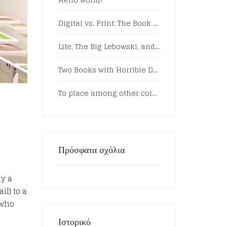
Digital vs. Print: The Book Battle Rages On
Life, The Big Lebowski, and What Have You
Two Books with Horrible Dating Advice
To place among other colors and forms
Πρόσφατα σχόλια
ny a
il) to a
 who
Ιστορικό